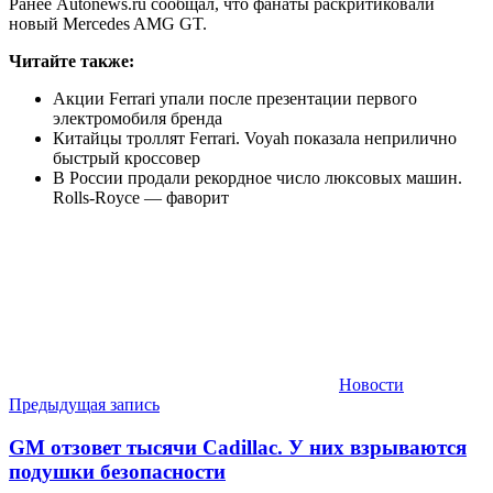
Ранее Autonews.ru сообщал, что фанаты раскритиковали
новый Mercedes AMG GT.
Читайте также:
Акции Ferrari упали после презентации первого
электромобиля бренда
Китайцы троллят Ferrari. Voyah показала неприлично
быстрый кроссовер
В России продали рекордное число люксовых машин.
Rolls-Roycе — фаворит
Новости
Навигация
Предыдущая запись
по
GM отзовет тысячи Cadillac. У них взрываются
записям
подушки безопасности