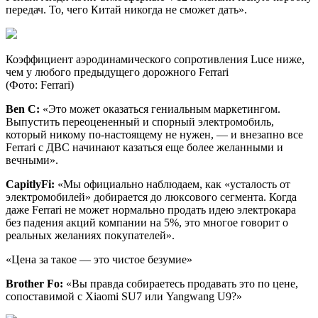
передач. То, чего Китай никогда не сможет дать».
Коэффициент аэродинамического сопротивления Luce ниже,
чем у любого предыдущего дорожного Ferrari
(Фото: Ferrari)
Ben C:
«Это может оказаться гениальным маркетингом.
Выпустить переоцененный и спорный электромобиль,
который никому по-настоящему не нужен, — и внезапно все
Ferrari с ДВС начинают казаться еще более желанными и
вечными».
CapitlyFi:
«Мы официально наблюдаем, как «усталость от
электромобилей» добирается до люксового сегмента. Когда
даже Ferrari не может нормально продать идею электрокара
без падения акций компании на 5%, это многое говорит о
реальных желаниях покупателей».
«Цена за такое — это чистое безумие»
Brother Fo:
«Вы правда собираетесь продавать это по цене,
сопоставимой с Xiaomi SU7 или Yangwang U9?»