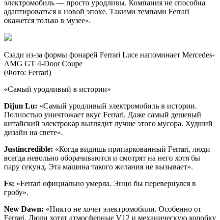
электромобиль — просто уродливы. Компания не способна
адаптироваться к новой эпохе. Такими темпами Ferrari
окажется только в музее».
Сзади из-за формы фонарей Ferrari Luce напоминает Mercedes-
AMG GT 4-Door Coupe
(Фото: Ferrari)
«Самый уродливый в истории»
Dijun Lu:
«Самый уродливый электромобиль в истории.
Полностью уничтожает вкус Ferrari. Даже самый дешевый
китайский электрокар выглядит лучше этого мусора. Худший
дизайн на свете».
Justincredible:
«Когда видишь припаркованный Ferrari, люди
всегда невольно оборачиваются и смотрят на него хотя бы
пару секунд. Эта машина такого желания не вызывает».
Fs:
«Ferrari официально умерла. Энцо бы перевернулся в
гробу».
New Dawn:
«Никто не хочет электромобили. Особенно от
Ferrari. Люди хотят атмосферные V12 и механическую коробку