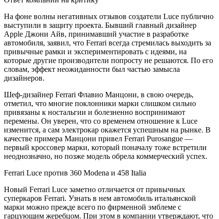
На фоне волны негативных отзывов создатели Luce публично
выступили в защиту проекта. Бывший главный дизайнер
Apple Джони Айв, принимавший участие в разработке
автомобиля, заявил, что Ferrari всегда стремилась выходить за
привычные рамки и экспериментировать с идеями, на
которые другие производители попросту не решаются. По его
словам, эффект неожиданности был частью замысла
дизайнеров.
Шеф-дизайнер Ferrari Флавио Манцони, в свою очередь,
отметил, что многие поклонники марки слишком сильно
привязаны к ностальгии и болезненно воспринимают
перемены. Он уверен, что со временем отношение к Luce
изменится, а сам электрокар окажется успешным на рынке. В
качестве примера Манцони привел Ferrari Purosangue —
первый кроссовер марки, который поначалу тоже встретили
неоднозначно, но позже модель обрела коммерческий успех.
Ferrari Luce против 360 Modena и 458 Italia
Новый Ferrari Luce заметно отличается от привычных
суперкаров Ferrari. Узнать в нем автомобиль итальянской
марки можно прежде всего по фирменной эмблеме с
гарцующим жеребцом. При этом в компании утверждают, что