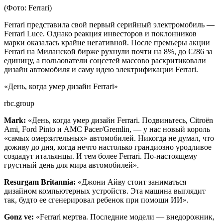
(Фото: Ferrari)
Ferrari представила свой первый серийный электромобиль —
Ferrari Luce. Однако реакция инвесторов и поклонников
марки оказалась крайне негативной. После премьеры акции
Ferrari на Миланской бирже рухнули почти на 8%, до €286 за
единицу, а пользователи соцсетей массово раскритиковали
дизайн автомобиля и саму идею электрификации Ferrari.
«День, когда умер дизайн Ferrari»
rbc.group
Mark:
«День, когда умер дизайн Ferrari. Подвиньтесь, Citroën
Ami, Ford Pinto и AMC Pacer/Gremlin, — у нас новый король
«самых омерзительных» автомобилей. Никогда не думал, что
доживу до дня, когда нечто настолько грандиозно уродливое
создадут итальянцы. И тем более Ferrari. По-настоящему
грустный день для мира автомобилей».
Resurgam Britannia:
«Джони Айву стоит заниматься
дизайном компьютерных устройств. Эта машина выглядит
так, будто ее сгенерировал ребенок при помощи ИИ».
Gonz ve:
«Ferrari мертва. Последние модели — внедорожник,