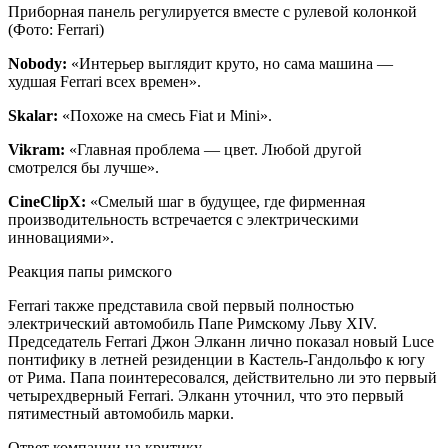
Приборная панель регулируется вместе с рулевой колонкой
(Фото: Ferrari)
Nobody:
«Интерьер выглядит круто, но сама машина —
худшая Ferrari всех времен».
Skalar:
«Похоже на смесь Fiat и Mini».
Vikram:
«Главная проблема — цвет. Любой другой
смотрелся бы лучше».
CineClipX:
«Смелый шаг в будущее, где фирменная
производительность встречается с электрическими
инновациями».
Реакция папы римского
Ferrari также представила свой первый полностью
электрический автомобиль Папе Римскому Льву XIV.
Председатель Ferrari Джон Элканн лично показал новый Luce
понтифику в летней резиденции в Кастель-Гандольфо к югу
от Рима. Папа поинтересовался, действительно ли это первый
четырехдверный Ferrari. Элканн уточнил, что это первый
пятиместный автомобиль марки.
Ответ компании на критику