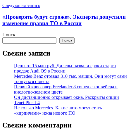
Следующая запись
«Проверять будут строже». Эксперты допустили
изменение правил ТО в России
Поиск
Поиск
Свежие записи
Цены от 15 млн руб. Дилеры назвали сроки старта
продаж Audi Q9 в России
Mercedes-Benz отозвал 310 тыс. машин. Они могут сами
тронуться с места
Первый кроссовер Freelander 8 сошел с конвейера в
кислотно-зеленом цвете
Он дистанционно открывает окна. Раскрыты опции
Tenet Plus L4
Не только Mercedes. Какие авто могут стать
«кирпичами» из-за нового ПО
Свежие комментарии