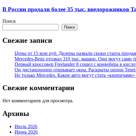
В России продали более 35 тыс. внедорожников Ta
Поиск
Поиск
Свежие записи
Цены от 15 млн руб. Дилеры назвали сроки старта прода
Mercedes-Benz отозвал 310 тыс. машин. Они могут сами т
Первый кроссовер Freelander 8 сошел с конвейера в кисл
Он дистанционно открывает окна. Раскрыты опции Tenet 
Не только Mercedes. Какие авто могут стать «кирпичами»
Свежие комментарии
Нет комментариев для просмотра.
Архивы
Июль 2026
Июнь 2026