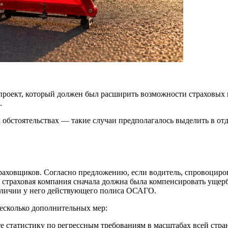
нопроект, который должен был расширить возможности страховы
.
 обстоятельствах — такие случаи предполагалось выделить в от
раховщиков. Согласно предложению, если водитель, спровоциро
 страховая компания сначала должна была компенсировать ущерб
наличии у него действующего полиса ОСАГО.
несколько дополнительных мер:
те статистику по регрессным требованиям в масштабах всей стра