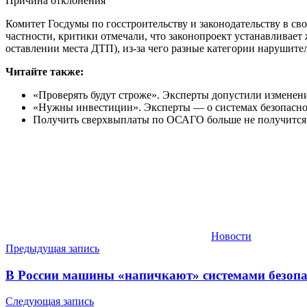
Причина отклонения
Комитет Госдумы по госстроительству и законодательству в с
частности, критики отмечали, что законопроект устанавливает
оставлении места ДТП), из-за чего разные категории нарушит
Читайте также:
«Проверять будут строже». Эксперты допустили изменен
«Нужны инвестиции». Эксперты — о системах безопасно
Получить сверхвыплаты по ОСАГО больше не получится.
Новости
Навигация
Предыдущая запись
по
В России машины «напичкают» системами безопа
записям
Следующая запись