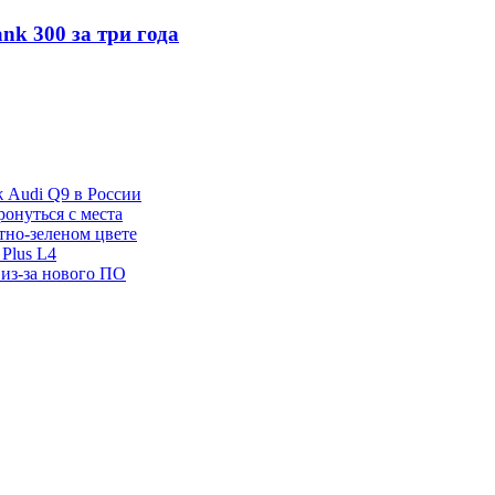
nk 300 за три года
ж Audi Q9 в России
ронуться с места
отно-зеленом цвете
Plus L4
 из-за нового ПО