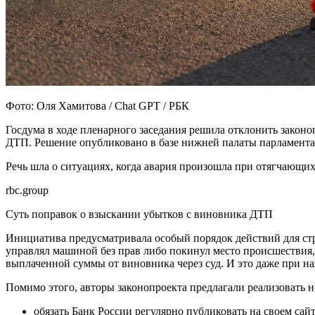
Фото: Оля Хамитова / Chat GPT / РБК
Госдума в ходе пленарного заседания решила отклонить зако
ДТП. Решение опубликовано в базе нижней палаты парламента
Речь шла о ситуациях, когда авария произошла при отягчающих
rbc.group
Суть поправок о взыскании убытков с виновника ДТП
Инициатива предусматривала особый порядок действий для ст
управлял машиной без прав либо покинул место происшествия,
выплаченной суммы от виновника через суд. И это даже при 
Помимо этого, авторы законопроекта предлагали реализовать 
обязать Банк России регулярно публиковать на своем сай