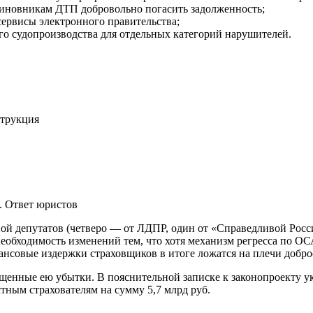
 виновникам ДТП добровольно погасить задолженность;
сервисы электронного правительства;
го судопроизводства для отдельных категорий нарушителей.
струкция
. Ответ юристов
ой депутатов (четверо — от ЛДПР, один от «Справедливой России
еобходимость изменений тем, что хотя механизм регресса по О
инансовые издержки страховщиков в итоге ложатся на плечи добр
щенные ею убытки. В пояснительной записке к законопроекту ук
стным страхователям на сумму 5,7 млрд руб.