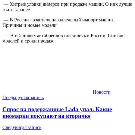
— Хитрые уловки дилеров при продаже машин. О них лучше
знать заранее
— В России «взлетел» параллельный импорт машин.
Причины и новые модели
— Эти 5 новых автобрендов появились в России. Список
моделей и сроки продаж
Новости
Навигация
Предыдущая запись
по
Спрос на подержанные Lada упал. Какие
записям
иномарки покупают на вторичке
Следующая запись