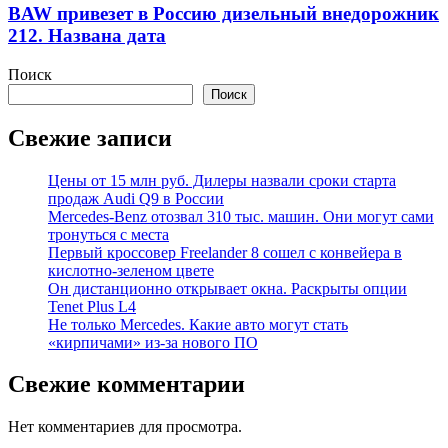
BAW привезет в Россию дизельный внедорожник
212. Названа дата
Поиск
Поиск
Свежие записи
Цены от 15 млн руб. Дилеры назвали сроки старта
продаж Audi Q9 в России
Mercedes-Benz отозвал 310 тыс. машин. Они могут сами
тронуться с места
Первый кроссовер Freelander 8 сошел с конвейера в
кислотно-зеленом цвете
Он дистанционно открывает окна. Раскрыты опции
Tenet Plus L4
Не только Mercedes. Какие авто могут стать
«кирпичами» из-за нового ПО
Свежие комментарии
Нет комментариев для просмотра.