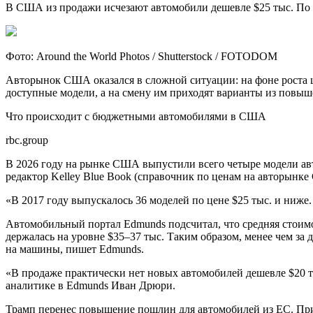
В США из продажи исчезают автомобили дешевле $25 тыс. По п
Фото: Around the World Photos / Shutterstock / FOTODOM
Авторынок США оказался в сложной ситуации: на фоне роста 
доступные модели, а на смену им приходят варианты из повыше
Что происходит с бюджетными автомобилями в США
rbc.group
В 2026 году на рынке США выпустили всего четыре модели авто
редактор Kelley Blue Book (справочник по ценам на авторынк
«В 2017 году выпускалось 36 моделей по цене $25 тыс. и ниже
Автомобильный портал Edmunds подсчитал, что средняя стоимос
держалась на уровне $35–37 тыс. Таким образом, менее чем за д
на машины, пишет Edmunds.
«В продаже практически нет новых автомобилей дешевле $20 т
аналитике в Edmunds Иван Дрюри.
Трамп перенес повышение пошлин для автомобилей из ЕС. Пр