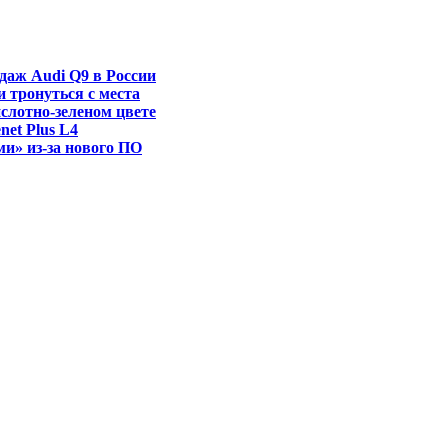
даж Audi Q9 в России
и тронуться с места
ислотно-зеленом цвете
et Plus L4
ми» из-за нового ПО