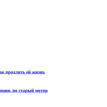
как продлить ей жизнь
опции, но старый мотор