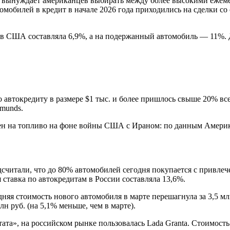
то вынуждает американцев выбирать между более высокими еже
обилей в кредит в начале 2026 года приходились на сделки со ср
у в США составляла 6,9%, а на подержанный автомобиль — 11%.
автокредиту в размере $1 тыс. и более пришлось свыше 20% все
dmunds.
цен на топливо на фоне войны США с Ираном: по данным Амери
итали, что до 80% автомобилей сегодня покупается с привлече
 ставка по автокредитам в России составляла 13,6%.
дняя стоимость нового автомобиля в марте перешагнула за 3,5 мл
н руб. (на 5,1% меньше, чем в марте).
ата», на российском рынке пользовалась Lada Granta. Стоимость