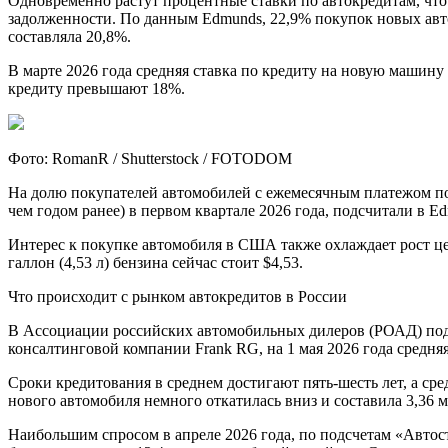
Одновременно растут процентные ставки по автокредитам, ч
задолженности. По данным Edmunds, 22,9% покупок новых автом
составляла 20,8%.
В марте 2026 года средняя ставка по кредиту на новую машин
кредиту превышают 18%.
Фото: RomanR / Shutterstock / FOTODOM
На долю покупателей автомобилей с ежемесячным платежом по 
чем годом ранее) в первом квартале 2026 года, подсчитали в E
Интерес к покупке автомобиля в США также охлаждает рост 
галлон (4,53 л) бензина сейчас стоит $4,53.
Что происходит с рынком автокредитов в России
В Ассоциации российских автомобильных дилеров (РОАД) подсч
консалтинговой компании Frank RG, на 1 мая 2026 года средняя
Сроки кредитования в среднем достигают пять-шесть лет, а сре
нового автомобиля немного откатилась вниз и составила 3,36 мл
Наибольшим спросом в апреле 2026 года, по подсчетам «Автост