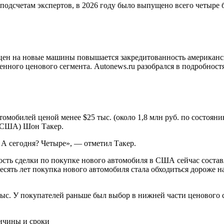
одсчетам экспертов, в 2026 году было выпущено всего четыре 
цен на новые машины повышается закредитованность американск
нного ценового сегмента. Autonews.ru разобрался в подробност
мобилей ценой менее $25 тыс. (около 1,8 млн руб. по состояни
е США) Шон Такер.
. А сегодня? Четыре», — отметил Такер.
ть сделки по покупке нового автомобиля в США сейчас составля
есять лет покупка нового автомобиля стала обходиться дороже на
ыс. У покупателей раньше был выбор в нижней части ценового 
ичины и сроки