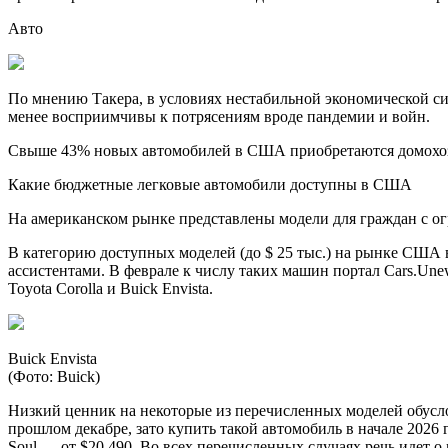
Авто
По мнению Такера, в условиях нестабильной экономической с
менее восприимчивы к потрясениям вроде пандемии и войн.
Свыше 43% новых автомобилей в США приобретаются домохозяйс
Какие бюджетные легковые автомобили доступны в США
На американском рынке представлены модели для граждан с о
В категорию доступных моделей (до $ 25 тыс.) на рынке США в
ассистентами. В феврале к числу таких машин портал Сars.Unews от
Toyota Corolla и Buick Envista.
Buick Envista
(Фото: Buick)
Низкий ценник на некоторые из перечисленных моделей обуслов
прошлом декабре, зато купить такой автомобиль в начале 2026 г
Soul — от $20 490. Во всех перечисленных случаях речь идет о