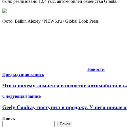
было реализовано 12,4 тыс. автомобилей семейства Granta.
Фото: Belkin Alexey / NEWS.ru / Global Look Press
Новости
Навигация
Предыдущая запись
по
Что и почему ломается в подвеске автомобиля и 
записям
Следующая запись
Geely Coolray поступил в продажу. У него новые 
Поиск
Поиск