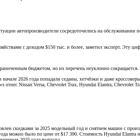
итуации автопроизводители сосредоточились на обслуживании п
твами с доходом $150 тыс. и более, заметил эксперт. Эту циф
граниченным бюджетом, но их перечень неуклонно сокращается.
 начале 2026 года попадали седаны, хетчбэки и даже кроссовер
нес Nissan Versa, Chevrolet Trax, Hyundai Elantra, Chevrolet Trail
лен скидками за 2025 модельный год и снятием машин с произво
ода можно было по цене от $17 390. Стоимость Hyundai Elantra на
 машинах 2025 года выпуска.