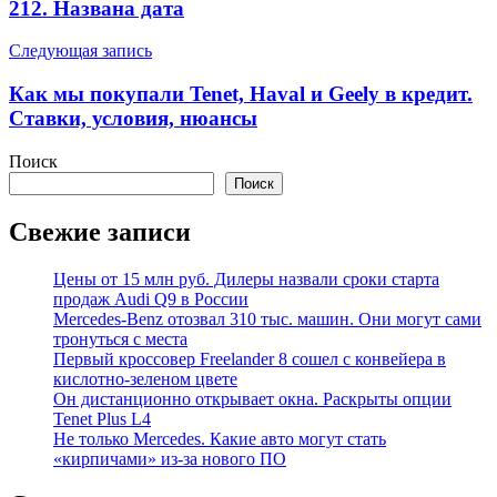
записям
212. Названа дата
Следующая запись
Как мы покупали Tenet, Haval и Geely в кредит.
Ставки, условия, нюансы
Поиск
Поиск
Свежие записи
Цены от 15 млн руб. Дилеры назвали сроки старта
продаж Audi Q9 в России
Mercedes-Benz отозвал 310 тыс. машин. Они могут сами
тронуться с места
Первый кроссовер Freelander 8 сошел с конвейера в
кислотно-зеленом цвете
Он дистанционно открывает окна. Раскрыты опции
Tenet Plus L4
Не только Mercedes. Какие авто могут стать
«кирпичами» из-за нового ПО