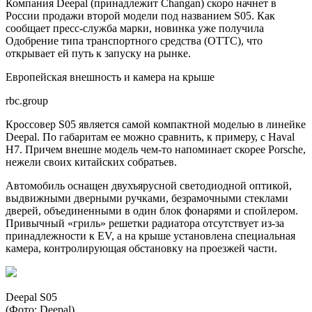
Компания Deepal (принадлежит Changan) скоро начнет в
России продажи второй модели под названием S05. Как
сообщает пресс-служба марки, новинка уже получила
Одобрение типа транспортного средства (ОТТС), что
открывает ей путь к запуску на рынке.
Европейская внешность и камера на крыше
rbc.group
Кроссовер S05 является самой компактной моделью в линейке
Deepal. По габаритам ее можно сравнить, к примеру, с Haval
H7. Причем внешне модель чем-то напоминает скорее Porsche,
нежели своих китайских собратьев.
Автомобиль оснащен двухъярусной светодиодной оптикой,
выдвижными дверными ручками, безрамочными стеклами
дверей, объединенными в один блок фонарями и спойлером.
Привычный «гриль» решетки радиатора отсутствует из-за
принадлежности к EV, а на крыше установлена специальная
камера, контролирующая обстановку на проезжей части.
Deepal S05
(Фото: Deepal)