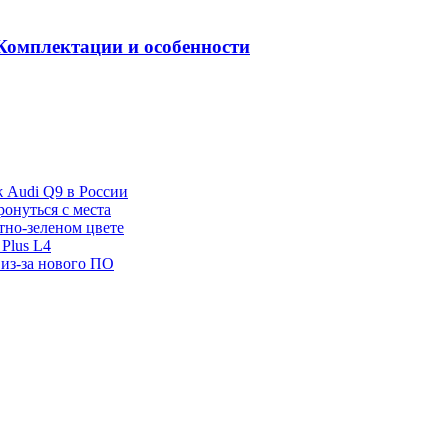
 Комплектации и особенности
ж Audi Q9 в России
ронуться с места
отно-зеленом цвете
Plus L4
 из-за нового ПО