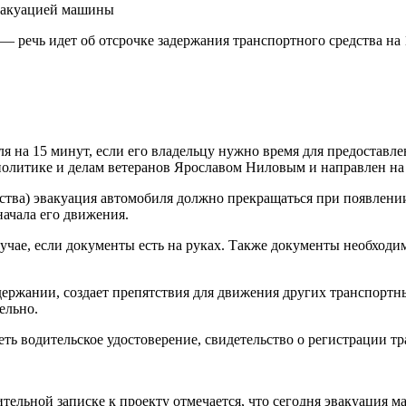
эвакуацией машины
 речь идет об отсрочке задержания транспортного средства на 1
я на 15 минут, если его владельцу нужно время для предостав
политике и делам ветеранов Ярославом Ниловым и направлен на 
редства) эвакуация автомобиля должно прекращаться при появле
начала его движения.
чае, если документы есть на руках. Также документы необходим
ержании, создает препятствия для движения других транспортны
ельно.
еть водительское удостоверение, свидетельство о регистрации 
нительной записке к проекту отмечается, что сегодня эвакуация 