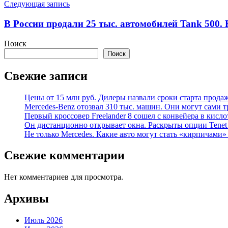
Следующая запись
В России продали 25 тыс. автомобилей Tank 500.
Поиск
Поиск
Свежие записи
Цены от 15 млн руб. Дилеры назвали сроки старта прода
Mercedes-Benz отозвал 310 тыс. машин. Они могут сами т
Первый кроссовер Freelander 8 сошел с конвейера в кисл
Он дистанционно открывает окна. Раскрыты опции Tenet 
Не только Mercedes. Какие авто могут стать «кирпичами»
Свежие комментарии
Нет комментариев для просмотра.
Архивы
Июль 2026