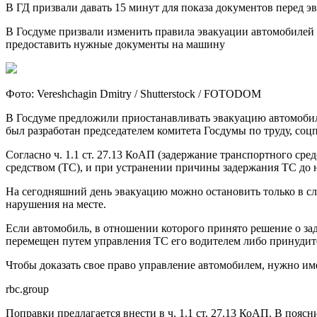
В ГД призвали давать 15 минут для показа документов перед 
В Госдуме призвали изменить правила эвакуации автомобилей —
предоставить нужные документы на машину
Фото: Vereshchagin Dmitry / Shutterstock / FOTODOM
В Госдуме предложили приостанавливать эвакуацию автомобил
был разработан председателем комитета Госдумы по труду, соц
Согласно ч. 1.1 ст. 27.13 КоАП (задержание транспортного с
средством (ТС), и при устранении причины задержания ТС до 
На сегодняшний день эвакуацию можно остановить только в слу
нарушения на месте.
Если автомобиль, в отношении которого принято решение о зад
перемещен путем управления ТС его водителем либо принудит
Чтобы доказать свое право управление автомобилем, нужно им
rbc.group
Поправки предлагается внести в ч. 1.1 ст. 27.13 КоАП. В пояс