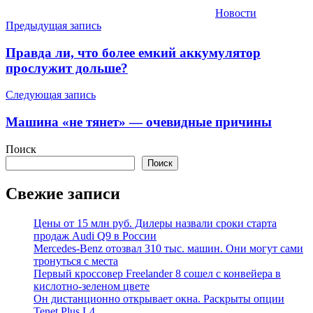
Новости
Навигация
Предыдущая запись
по
Правда ли, что более емкий аккумулятор
записям
прослужит дольше?
Следующая запись
Машина «не тянет» — очевидные причины
Поиск
Поиск
Свежие записи
Цены от 15 млн руб. Дилеры назвали сроки старта
продаж Audi Q9 в России
Mercedes-Benz отозвал 310 тыс. машин. Они могут сами
тронуться с места
Первый кроссовер Freelander 8 сошел с конвейера в
кислотно-зеленом цвете
Он дистанционно открывает окна. Раскрыты опции
Tenet Plus L4