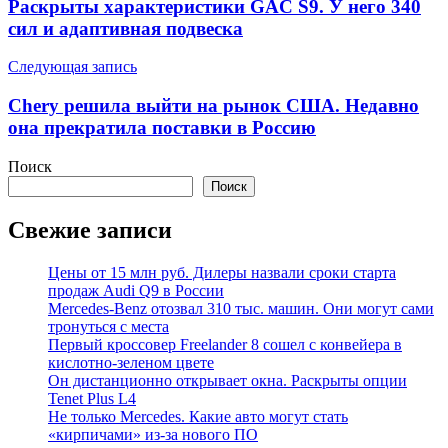
Раскрыты характеристики GAC S9. У него 340
записям
сил и адаптивная подвеска
Следующая запись
Chery решила выйти на рынок США. Недавно
она прекратила поставки в Россию
Поиск
Поиск
Свежие записи
Цены от 15 млн руб. Дилеры назвали сроки старта
продаж Audi Q9 в России
Mercedes-Benz отозвал 310 тыс. машин. Они могут сами
тронуться с места
Первый кроссовер Freelander 8 сошел с конвейера в
кислотно-зеленом цвете
Он дистанционно открывает окна. Раскрыты опции
Tenet Plus L4
Не только Mercedes. Какие авто могут стать
«кирпичами» из-за нового ПО