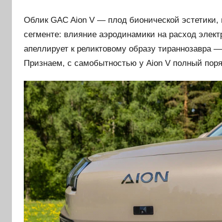
Облик GAC Aion V — плод бионической эстетики,
сегменте: влияние аэродинамики на расход элект
апеллирует к реликтовому образу тираннозавра —
Признаем, с самобытностью у Aion V полный поря