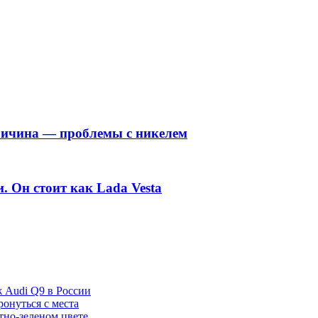
ричина — проблемы с никелем
. Он стоит как Lada Vesta
ж Audi Q9 в России
ронуться с места
отно-зеленом цвете