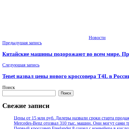
Новости
Навигация
Предыдущая запись
по
Китайские машины подорожают во всем мире. П
записям
Следующая запись
Tenet назвал цены нового кроссовера T4L в России
Поиск
Поиск
Свежие записи
Цены от 15 млн руб. Дилеры назвали сроки старта прода
Mercedes-Benz отозвал 310 тыс. машин. Они могут сами т
Первый кроссовер Freelander 8 сошел с конвейера в кисл