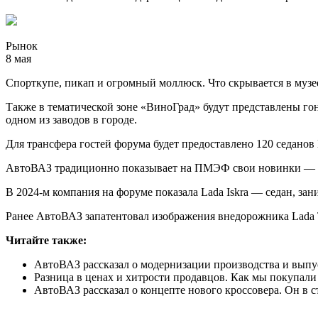
Рынок
8 мая
Спорткупе, пикап и огромный моллюск. Что скрывается в муз
Также в тематической зоне «ВиноГрад» будут представлены гоно
одном из заводов в городе.
Для трансфера гостей форума будет предоставлено 120 седанов 
АвтоВАЗ традиционно показывает на ПМЭФ свои новинки — так 
В 2024-м компания на форуме показала Lada Iskra — седан, за
Ранее АвтоВАЗ запатентовал изображения внедорожника Lada T
Читайте также:
АвтоВАЗ рассказал о модернизации производства и выпу
Разница в ценах и хитрости продавцов. Как мы покупали 
АвтоВАЗ рассказал о концепте нового кроссовера. Он в с