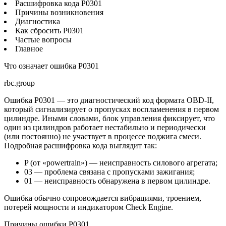
Расшифровка кода P0301
Причины возникновения
Диагностика
Как сбросить P0301
Частые вопросы
Главное
Что означает ошибка P0301
rbc.group
Ошибка P0301 — это диагностический код формата OBD-II,
который сигнализирует о пропусках воспламенения в первом
цилиндре. Иными словами, блок управления фиксирует, что
один из цилиндров работает нестабильно и периодически
(или постоянно) не участвует в процессе поджига смеси.
Подробная расшифровка кода выглядит так:
P (от «powertrain») — неисправность силового агрегата;
03 — проблема связана с пропусками зажигания;
01 — неисправность обнаружена в первом цилиндре.
Ошибка обычно сопровождается вибрациями, троением,
потерей мощности и индикатором Check Engine.
Причины ошибки P0301