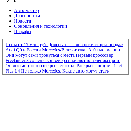
Авто мастер
Диагностика
Новости
Обновления и технологии
Штрафы
Цены от 15 млн руб. Дилеры назвали сроки старта продаж
Audi Q9 в России
Mercedes-Benz отозвал 310 тыс. машин.
Они могут сами тронуться с места
Первый кроссовер
Freelander 8 сошел с конвейера в кислотно-зеленом цвете
Он дистанционно открывает окна. Раскрыты опции Tenet
Plus L4
Не только Mercedes. Какие авто могут стать
«кирпичами» из-за нового ПО
Mercedes-Benz отозвал 310
тыс. машин. Они могут сами тронуться с места
Первый
кроссовер Freelander 8 сошел с конвейера в кислотно-
зеленом цвете
Он дистанционно открывает окна.
Раскрыты опции Tenet Plus L4
От Eonyx до «Москвича».
Какие новые машины продаются дешевле 2 млн руб.
BMW
отказался от разработки конкурента «Гелика» из-за
сокращения расходов
Мировые автобренды сокращают
выпуск машин. Какие модели могут исчезнуть
Опасные
схемы и доплаты «утиля». Каковы риски при ввозе авто из
Киргизии
Как продавались автомобили EVOLUTE в