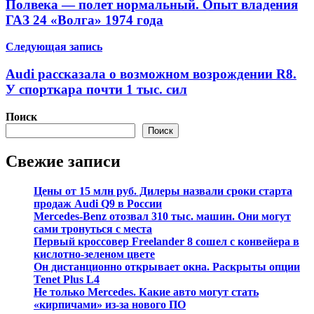
Полвека — полет нормальный. Опыт владения
записям
ГАЗ 24 «Волга» 1974 года
Следующая запись
Audi рассказала о возможном возрождении R8.
У спорткара почти 1 тыс. сил
Поиск
Поиск
Свежие записи
Цены от 15 млн руб. Дилеры назвали сроки старта
продаж Audi Q9 в России
Mercedes-Benz отозвал 310 тыс. машин. Они могут
сами тронуться с места
Первый кроссовер Freelander 8 сошел с конвейера в
кислотно-зеленом цвете
Он дистанционно открывает окна. Раскрыты опции
Tenet Plus L4
Не только Mercedes. Какие авто могут стать
«кирпичами» из-за нового ПО