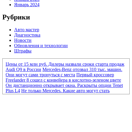
Январь 2024
Рубрики
Авто мастер
Диагностика
Новости
Обновления и технологии
Штрафы
Цены от 15 млн руб. Дилеры назвали сроки старта продаж
Audi Q9 в России
Mercedes-Benz отозвал 310 тыс. машин.
Они могут сами тронуться с места
Первый кроссовер
Freelander 8 сошел с конвейера в кислотно-зеленом цвете
Он дистанционно открывает окна. Раскрыты опции Tenet
Plus L4
Не только Mercedes. Какие авто могут стать
«кирпичами» из-за нового ПО
Mercedes-Benz отозвал 310
тыс. машин. Они могут сами тронуться с места
Первый
кроссовер Freelander 8 сошел с конвейера в кислотно-
зеленом цвете
Он дистанционно открывает окна.
Раскрыты опции Tenet Plus L4
От Eonyx до «Москвича».
Какие новые машины продаются дешевле 2 млн руб.
BMW
отказался от разработки конкурента «Гелика» из-за