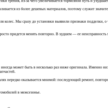
тики трения, из-за чего увеличивается тормозной путь и ухудшае
ливается из более дешевых материалов, поэтому служит значите
я колес. Мы сразу до установки выявили признаки подделки, о ч
росто придется менять повторно. В худшем — ее неисправность 
иногда может быть в несколько раз ниже оригинала. Именно низк
апчастей.
еталях нередко оказывается мнимой: последующий ремонт, повто
томобилей в межсезонье.