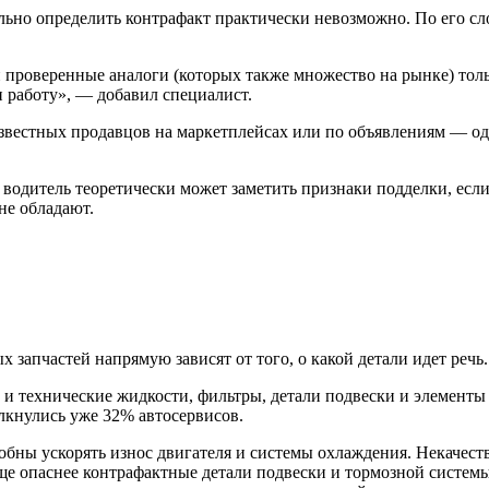
льно определить контрафакт практически невозможно. По его сл
проверенные аналоги (которых также множество на рынке) толь
 работу», — добавил специалист.
звестных продавцов на маркетплейсах или по объявлениям — од
 водитель теоретически может заметить признаки подделки, если
не обладают.
запчастей напрямую зависят от того, о какой детали идет речь.
 и технические жидкости, фильтры, детали подвески и элементы
олкнулись уже 32% автосервисов.
обны ускорять износ двигателя и системы охлаждения. Некачес
ще опаснее контрафактные детали подвески и тормозной систем