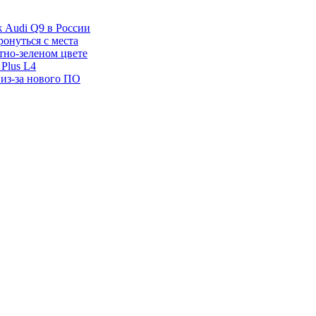
ж Audi Q9 в России
ронуться с места
отно-зеленом цвете
Plus L4
 из-за нового ПО