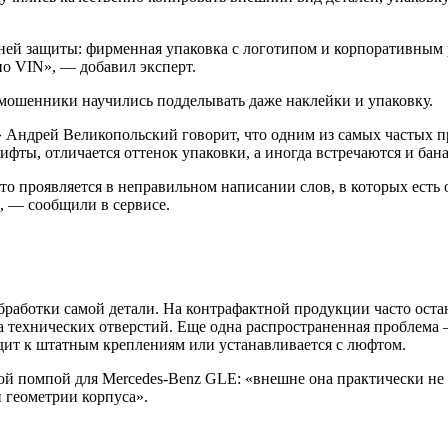
овней защиты: фирменная упаковка с логотипом и корпоративны
по VIN», — добавил эксперт.
 мошенники научились подделывать даже наклейки и упаковку.
 Андрей Великопольский говорит, что одним из самых частых пр
ифты, отличается оттенок упаковки, а иногда встречаются и ба
то проявляется в неправильном написании слов, в которых есть
», — сообщили в сервисе.
обработки самой детали. На контрафактной продукции часто ост
а технических отверстий. Еще одна распространенная проблема 
одит к штатным креплениям или устанавливается с люфтом.
ой помпой для Mercedes-Benz GLE: «внешне она практически не 
й геометрии корпуса».