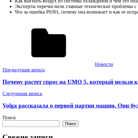
Как выгнать воздух из системы охлаждения и чем это опа
Эксперты перечислили главные технические проблемы с
Что за ошибка P0301, почему она возникает и как ее испр
Новости
Навигация
Предыдущая запись
по
Почему растет спрос на UMO 5, который нельзя к
записям
Следующая запись
Volga рассказала о первой партии машин. Они бу
Поиск
Поиск
Свежие записи