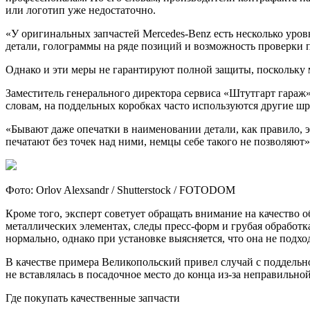
или логотип уже недостаточно.
«У оригинальных запчастей Mercedes-Benz есть несколько ур
детали, голограммы на ряде позиций и возможность проверки 
Однако и эти меры не гарантируют полной защиты, поскольку
Заместитель генерального директора сервиса «Штутгарт гараж»
словам, на поддельных коробках часто используются другие шр
«Бывают даже опечатки в наименовании детали, как правило, э
печатают без точек над ними, немцы себе такого не позволяют
Фото: Orlov Alexsandr / Shutterstock / FOTODOM
Кроме того, эксперт советует обращать внимание на качество 
металлических элементах, следы пресс-форм и грубая обработк
нормально, однако при установке выясняется, что она не подх
В качестве примера Великопольский привел случай с поддельн
не вставлялась в посадочное место до конца из-за неправильно
Где покупать качественные запчасти