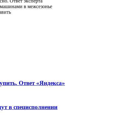
сно. Ответ эксперта
 машинами в межсезонье
авить
упить. Ответ «Яндекса»
дут в специсполнении