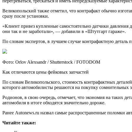
перегреваться, трескаться и иметь непредсказуемые характерис
Великопольский также отметил, что контрафакт обычно изготав
сразу после установки.
«Клиент привез купленные самостоятельно датчики давления дл
они так и не заработали», — добавили в «Штутгарт гараже».
По словам экспертов, в лучшем случае контрафактную деталь п
Фото: Orlov Alexsandr / Shutterstock / FOTODOM
Как отличаются цены фейковых запчастей
По словам Великопольского, стоимость контрафактных деталей 
которого автомобилисты решаются на покупку сомнительных з
Родионов, в свою очередь, отмечает, что экономия на таких д
автомобиля в итоге обходятся значительно дороже.
Ранее Autonews.ru назвал самые распространенные поломки ав
Читайте также: