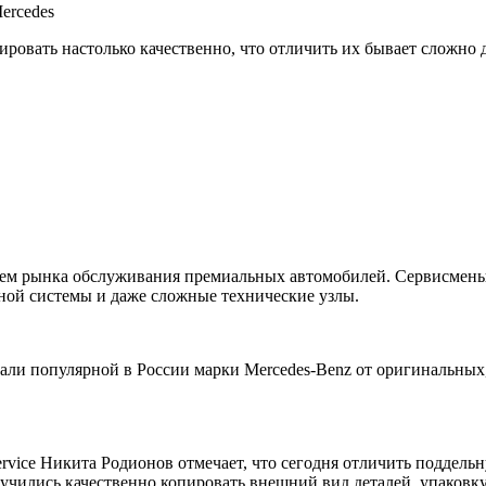
ercedes
ировать настолько качественно, что отличить их бывает сложно 
лем рынка обслуживания премиальных автомобилей. Сервисмены 
зной системы и даже сложные технические узлы.
тали популярной в России марки Mercedes-Benz от оригинальных
rvice Никита Родионов отмечает, что сегодня отличить поддельн
учились качественно копировать внешний вид деталей, упаковку