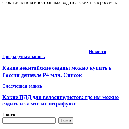
сроки действия иностранных водительских прав россиян.
Новости
Навигация
Предыдущая запись
по
Какие некитайские седаны можно купить в
записям
России дешевле ₽4 млн. Список
Следующая запись
Какие ПДД для велосипедистов: где им можно
ездить и за что их штрафуют
Поиск
Поиск