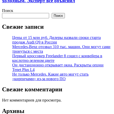
холодным. Эксперт все объяснил
Поиск
Поиск
Свежие записи
Цены от 15 млн руб. Дилеры назвали сроки старта
продаж Audi Q9 в России
Mercedes-Benz отозвал 310 тыс. машин. Они могут сами
тронуться с места
Первый кроссовер Freelander 8 сошел с конвейера в
кислотно-зеленом цвете
Он дистанционно открывает окна. Раскрыты опции
Tenet Plus L4
Не только Mercedes. Какие авто могут стать
«кирпичами» из-за нового ПО
Свежие комментарии
Нет комментариев для просмотра.
Архивы