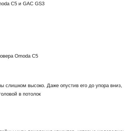
moda C5 и GAC GS3
ссовера Omoda C5
ны слишком высоко. Даже опустив его до упора вниз,
головой в потолок