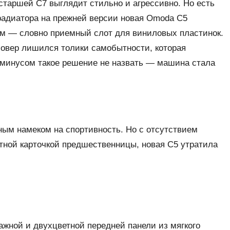
старшей С7 выглядит стильно и агрессивно. Но есть
радиатора на прежней версии новая Omoda С5
м — словно приемный слот для виниловых пластинок.
совер лишился толики самобытности, которая
 минусом такое решение не назвать — машина стала
ным намеком на спортивность. Но с отсутствием
тной карточкой предшественницы, новая С5 утратила
ажной и двухцветной передней панели из мягкого