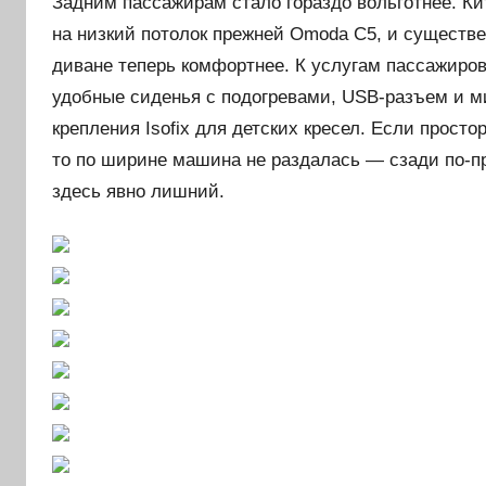
Задним пассажирам стало гораздо вольготнее. К
на низкий потолок прежней Omoda C5, и существе
диване теперь комфортнее. К услугам пассажиров
удобные сиденья с подогревами, USB-разъем и м
крепления Isofix для детских кресел. Если просто
то по ширине машина не раздалась — сзади по-п
здесь явно лишний.