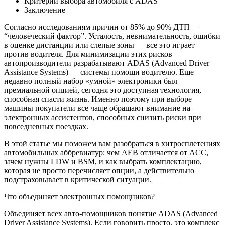
Критерии выбора автомобиля с ADAS
Заключение
Согласно исследованиям причин от 85% до 90% ДТП —
“человеческий фактор”. Усталость, невнимательность, ошибки
в оценке дистанции или слепые зоны — все это играет
против водителя. Для минимизации этих рисков
автопроизводители разрабатывают ADAS (Advanced Driver
Assistance Systems) — системы помощи водителю. Еще
недавно полный набор «умной» электроники был
премиальной опцией, сегодня это доступная технология,
способная спасти жизнь. Именно поэтому при выборе
машины покупатели все чаще обращают внимание на
электронных ассистентов, способных снизить риски при
повседневных поездках.
В этой статье мы поможем вам разобраться в хитросплетениях
автомобильных аббревиатур: чем AEB отличается от ACC,
зачем нужны LDW и BSM, и как выбрать комплектацию,
которая не просто перечисляет опции, а действительно
подстраховывает в критической ситуации.
Что объединяет электронных помощников?
Объединяет всех авто-помощников понятие ADAS (Advanced
Driver Assistance Systems). Если говорить просто, это комплекс