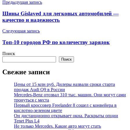
Навигация
Предыдущая запись
по
Шины Gislaved для легковых автомобилей —
записям
качество и надежность
Следующая запись
Топ-10 городов РФ по количеству зарядок
Поиск
Поиск
Свежие записи
Цены от 15 млн руб. Дилеры назвали сроки старта
продаж Audi Q9 в России
Mercedes-Benz отозвал 310 тыс. машин. Они могут сами
тронуться с места
Первый кроссовер Freelander 8 сошел с конвейера в
кислотно-зеленом цвете
Он дистанционно открывает окна. Раскрыты опции
Tenet Plus L4
Не только Mercedes. Какие авто могут стать