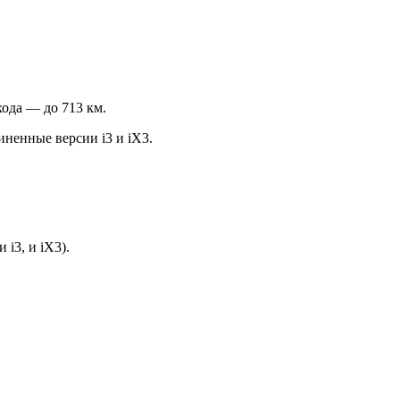
ода — до 713 км.
ненные версии i3 и iX3.
i3, и iX3).