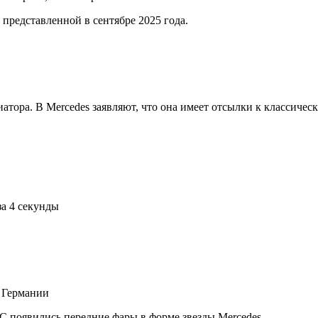
 представленной в сентябре 2025 года.
тора. В Mercedes заявляют, что она имеет отсылки к классическ
за 4 секунды
з Германии
C появились передние фары в форме звезды Mercedes.