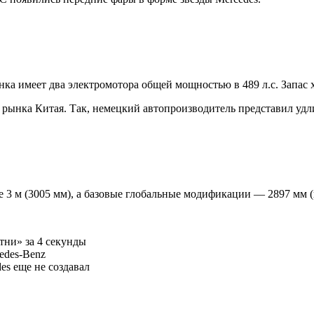
 имеет два электромотора общей мощностью в 489 л.с. Запас х
ынка Китая. Так, немецкий автопроизводитель представил удли
 м (3005 мм), а базовые глобальные модификации — 2897 мм (и 
тни» за 4 секунды
edes-Benz
s еще не создавал