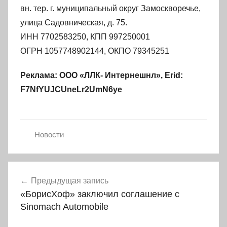
вн. тер. г. муниципальный округ Замоскворечье,
улица Садовническая, д. 75.
ИНН 7702583250, КПП 997250001
ОГРН 1057748902144, ОКПО 79345251
Реклама: ООО «ЛЛК- Интернешнл», Erid:
F7NfYUJCUneLr2UmN6ye
Новости
Навигация
Предыдущая запись
по
«БорисХоф» заключил соглашение с
записям
Sinomach Automobile