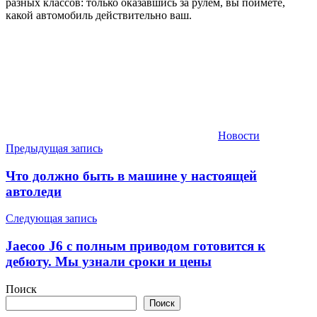
разных классов: только оказавшись за рулем, вы поймете,
какой автомобиль действительно ваш.
Новости
Навигация
Предыдущая запись
по
Что должно быть в машине у настоящей
записям
автоледи
Следующая запись
Jaecoo J6 с полным приводом готовится к
дебюту. Мы узнали сроки и цены
Поиск
Поиск