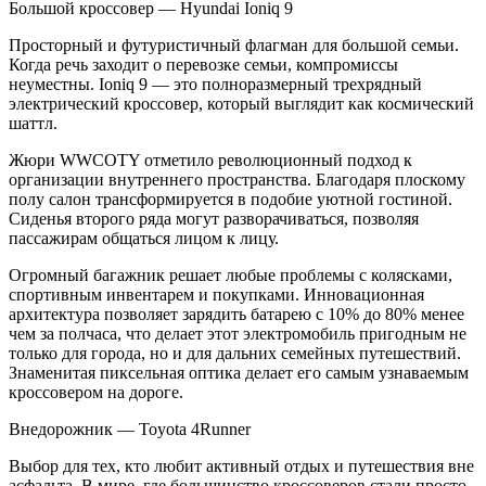
Большой кроссовер — Hyundai Ioniq 9
Просторный и футуристичный флагман для большой семьи.
Когда речь заходит о перевозке семьи, компромиссы
неуместны. Ioniq 9 — это полноразмерный трехрядный
электрический кроссовер, который выглядит как космический
шаттл.
Жюри WWCOTY отметило революционный подход к
организации внутреннего пространства. Благодаря плоскому
полу салон трансформируется в подобие уютной гостиной.
Сиденья второго ряда могут разворачиваться, позволяя
пассажирам общаться лицом к лицу.
Огромный багажник решает любые проблемы с колясками,
спортивным инвентарем и покупками. Инновационная
архитектура позволяет зарядить батарею с 10% до 80% менее
чем за полчаса, что делает этот электромобиль пригодным не
только для города, но и для дальних семейных путешествий.
Знаменитая пиксельная оптика делает его самым узнаваемым
кроссовером на дороге.
Внедорожник — Toyota 4Runner
Выбор для тех, кто любит активный отдых и путешествия вне
асфальта. В мире, где большинство кроссоверов стали просто