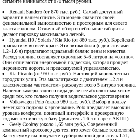
сегменте начинается от 870 тысяч рублей.
Renault Sandero (от 870 тыс. руб.). Самый доступный
вариант в нашем списке. Эта модель славится своей
феноменальной выносливостью и просторным для своего
класса салоном. Отличный обзор и небольшие габариты
делают парковку максимально легкой.
Hyundai i10 / Solaris / Kia Rio (от 880 тыс. руб.). Корейский
прагматизм во всей красе. Эти автомобили (с двигателями
1.2–1.6 л) предлагают идеальный баланс цены и качества.
Расход топлива составляет скромные 5–6 литров на «сотню».
Они отличаются энергоемкой подвеской, которая прощает
неровности дороги, и предсказуемой управляемостью.
Kia Picanto (от 950 тыс. руб.). Настоящий король тесных
городских улиц. Эта малолитражка с двигателем 1.2 л и
классическим «автоматом» расходует всего 5 литров топлива.
Наличие камеры заднего вида делает ее абсолютным хитом
среди тех, кто только получил водительское удостоверение.
Volkswagen Polo (около 980 тыс. руб.). Выбор в пользу
немецкого подхода к эргономике. Polo предлагает высокий
уровень комфорта, понятный интерфейс и проверенную
годами техническую базу (двигатель 1.6 л в паре с АКПП).
Geely Coolray (около 1,65 млн руб.). Современный
компактный кроссовер для тех, кто хочет больше технологий.
За эту сумму вы получаете турбированный двигатель 1.5T,