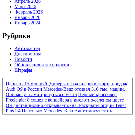
Апрель 2026
Март 2026
Февраль 2026
Январь 2026
Январь 2024
Рубрики
Авто мастер
Диагностика
Новости
Обновления и технологии
Штрафы
Цены от 15 млн руб. Дилеры назвали сроки старта продаж
Audi Q9 в России
Mercedes-Benz отозвал 310 тыс. машин.
Они могут сами тронуться с места
Первый кроссовер
Freelander 8 сошел с конвейера в кислотно-зеленом цвете
Он дистанционно открывает окна. Раскрыты опции Tenet
Plus L4
Не только Mercedes. Какие авто могут стать
«кирпичами» из-за нового ПО
Mercedes-Benz отозвал 310
тыс. машин. Они могут сами тронуться с места
Первый
кроссовер Freelander 8 сошел с конвейера в кислотно-
зеленом цвете
Он дистанционно открывает окна.