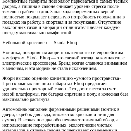
Компактные габариты позволяют парковаться в самых тесных
дворах, а тишина в салоне снижает уровень стресса после
тяжелого рабочего дня. Запас хода современных версий
полностью покрывает недельную потребность горожанина в
поездках на работу, в спортзал и за покупками. Отсутствие
выхлопных газов и вибраций от двигателя делает каждую
поездку максимально комфортной.
Небольшой кроссовер — Skoda Elroq
Новинка, покорившая жюри практичностью и европейским
комфортом. Skoda Elroq — это свежий взгляд на компактные
электрические кроссоверы. Бренд всегда славился вниманием
к мелочам, и эта модель не стала исключением.
Жюри высоко оценило концепцию «умного пространства».
При скромных внешних габаритах Elroq предлагает
удивительно просторный салон. Это достигается за счет
новой платформы, где батарея спрятана в полу, а колесная база
максимально растянута.
Автомобиль наполнен фирменными решениями (зонтик в
двери, скребок для льда, множество крючков и ниш для
сумок). Высокая посадка обеспечивает отличный обзор, а
использование переработанных, экологически чистых
материалов в отделке салона подчеркивает современный