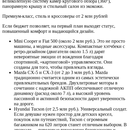
великолепную систему камер кругового обзора (360°),
панорамную крышу и стильный салон из экокожи.
Премиум-класс, стиль и кроссоверы от 2 млн рублей
Если бюджет позволяет, на первый план выходят статус,
повышенный комфорт и выдающийся дизайн.
Mini Cooper и Fiat 500 (около 2 млн руб.). Это не просто
машины, а модные аксессуары. Компактные хэтчбеки с
ретро-дизайном (двигатели около 1.5 л) дарят
невероятные эмоции от вождения благодаря
спортивной, «картинговой» управляемости. Они
созданы для того, чтобы привлекать взгляды.
Mazda CX-5 и CX-3 (от 2 до 3 млн руб.). Mazda
традиционно считается одним из самых эстетически
привлекательных брендов. Двухлитровые моторы в
сочетании с надежной АКПП обеспечивают отличную
динамику (расход около 7 л), а высокий уровень
пассивной и активной безопасности дарит уверенность
на дороге.
Hyundai Tucson (от 2,5 млн руб.). Универсальный солдат.
Если девушке нужен простор для детских кресел,
покупок или путешествий, Tucson с огромным
багажником на 620 литров станет отличным выбором. В
арсенале — передовые технологии безопасности и