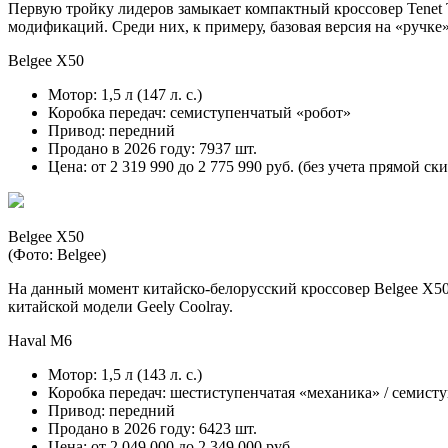
Первую тройку лидеров замыкает компактный кроссовер Tenet 
модификаций. Среди них, к примеру, базовая версия на «ручке
Belgee X50
Мотор: 1,5 л (147 л. с.)
Коробка передач: семиступенчатый «робот»
Привод: передний
Продано в 2026 году: 7937 шт.
Цена: от 2 319 990 до 2 775 990 руб. (без учета прямой ск
Belgee X50
(Фото: Belgee)
На данный момент китайско-белорусский кроссовер Belgee X50
китайской модели Geely Coolray.
Haval M6
Мотор: 1,5 л (143 л. с.)
Коробка передач: шестиступенчатая «механика» / семист
Привод: передний
Продано в 2026 году: 6423 шт.
Цена: от 2 049 000 до 2 349 000 руб.