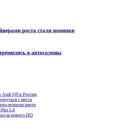
айверами роста стали новинки
тремились в автосалоны
ж Audi Q9 в России
ронуться с места
отно-зеленом цвете
Plus L4
 из-за нового ПО