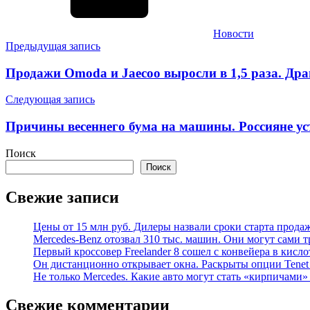
Новости
Навигация
Предыдущая запись
по
Продажи Omoda и Jaecoo выросли в 1,5 раза. Др
записям
Следующая запись
Причины весеннего бума на машины. Россияне ус
Поиск
Поиск
Свежие записи
Цены от 15 млн руб. Дилеры назвали сроки старта прода
Mercedes-Benz отозвал 310 тыс. машин. Они могут сами т
Первый кроссовер Freelander 8 сошел с конвейера в кисл
Он дистанционно открывает окна. Раскрыты опции Tenet 
Не только Mercedes. Какие авто могут стать «кирпичами»
Свежие комментарии