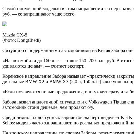
Самой популярной моделью в этом направлении эксперт назвал 
руб. — ее запрашивают чаще всего.
Mazda CX-5
(Фото: DongChedi)
Ситуацию с подержанными автомобилями из Китая Забора оцен
«На автомобили до 160 л. с. — плюс 150–200 тыс. руб. В итог
удивляются ценам», — считает эксперт.
Корейское направление Забора называет «практически закрыты
дизельные BMW X2 и BMW X3 (2,0 л, 150 л. с.) «выкуплены п
«Если появляются новые предложения, они уходят сразу и за б
Забора назвал аналогичной ситуацию и с Volkswagen Tiguan с 
автомобиль стоил дешевле, чем продают б/у.
Среди немногих доступных вариантов эксперт выделяет Kia K5 (
Seltos: модель часто запрашивают, но реальных предложений на
На японском направлении, по словам Заборы, резких изменени