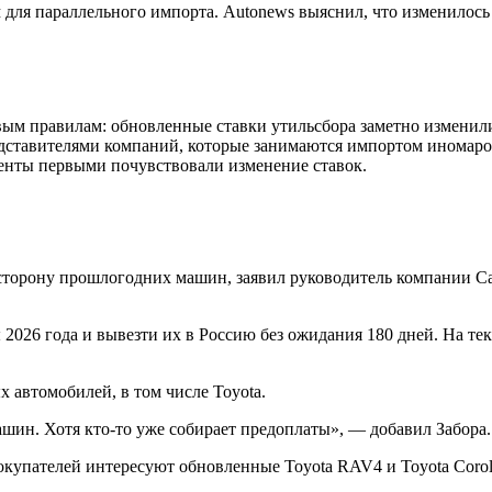
м для параллельного импорта. Autonews выяснил, что изменилось
вым правилам: обновленные ставки утильсбора заметно изменил
едставителями компаний, которые занимаются импортом иномаро
менты первыми почувствовали изменение ставок.
сторону прошлогодних машин, заявил руководитель компании Ca
026 года и вывезти их в Россию без ожидания 180 дней. На те
 автомобилей, в том числе Toyota.
ашин. Хотя кто-то уже собирает предоплаты», — добавил Забора.
покупателей интересуют обновленные Toyota RAV4 и Toyota Coro