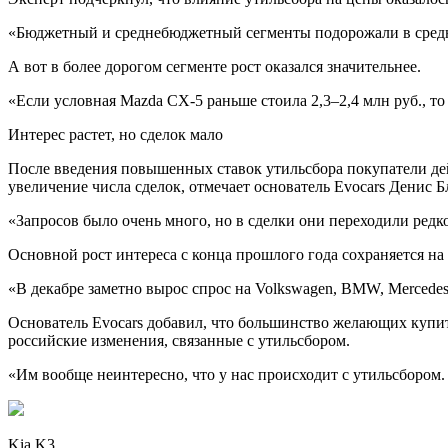
«Бюджетный и среднебюджетный сегменты подорожали в средн
А вот в более дорогом сегменте рост оказался значительнее.
«Если условная Mazda CX-5 раньше стоила 2,3–2,4 млн руб., то 
Интерес растет, но сделок мало
После введения повышенных ставок утильсбора покупатели дейс
увеличение числа сделок, отмечает основатель Evocars Денис Б
«Запросов было очень много, но в сделки они переходили редко
Основной рост интереса с конца прошлого года сохраняется на
«В декабре заметно вырос спрос на Volkswagen, BMW, Mercede
Основатель Evocars добавил, что большинство желающих купит
российские изменения, связанные с утильсбором.
«Им вообще неинтересно, что у нас происходит с утильсбором.
Kia K3