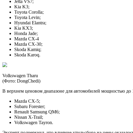
Jetta VS7;
Kia K3;
Toyota Corolla;
Toyota Levin;
Hyundai Elantra;
Kia KX3;
Honda Jade;
Mazda CX-4
Mazda CX-30;
Skoda Kamiq;
Skoda Karoq.
Volkswagen Tharu
(Фото: DongChedi)
В верхнем ценовом диапазоне для автомобилей мощностью до 1
Mazda CX-5;
Subaru Forester;
Renault Samsung QM6;
Nissan X-Trail;
Volkswagen Tayron.
Эксперт подчеркнул, что влияние утильсбора на цены оказало