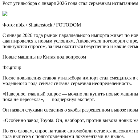
Рост утильсбора с января 2026 года стал серьезным испытание
Фото: nblx / Shutterstock / FOTODOM
С января 2026 года рынок параллельного импорта живет по но
адаптировался к новым условиям, Autonews.ru поговорил с пр
пользуются спросом, за чем охотиться безуспешно и какие сег
Новые машины из Китая под вопросом
rbc.group
После повышения ставок утильсбора импорт стал смещаться в 
модельного года сейчас связана серьезная неопределенность.
«Наверное, главный запрос — можно ли купить новые машины 2
пока не пересекла», — подчеркнул эксперт.
Он назвал слухами сведения о якобы разрешенном вывозе новых
«Особенно завод Toyota. Он, наоборот, против вывоза новых м
По его словам, спрос на такие автомобили остается высоким: 
года выпуска с подготовленными документами на вывоз.