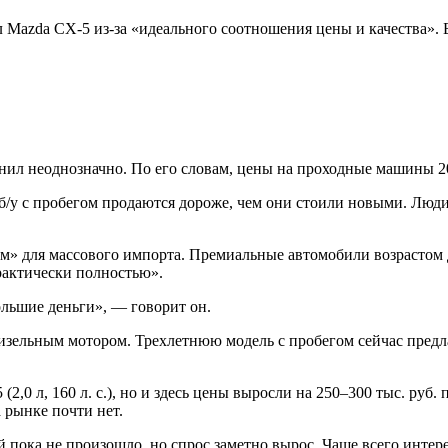
Mazda CX-5 из-за «идеального соотношения цены и качества». Б
ил неоднозначно. По его словам, цены на проходные машины 2
е б/у с пробегом продаются дороже, чем они стоили новыми. Лю
м» для массового импорта. Премиальные автомобили возрастом 
рактически полностью».
ольшие деньги», — говорит он.
дизельным мотором. Трехлетнюю модель с пробегом сейчас предл
2,0 л, 160 л. с.), но и здесь цены выросли на 250–300 тыс. руб
 рынке почти нет.
й пока не произошло, но спрос заметно вырос. Чаще всего инт