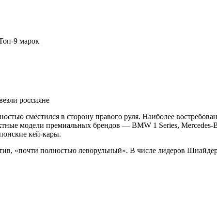
Топ-9 марок
везли россияне
тью сместился в сторону правого руля. Наиболее востребованы Ma
омпактные модели премиальных брендов — BMW 1 Series, Mercede
японские кей-кары.
тив, «почти полностью леворульный». В числе лидеров Шнайде