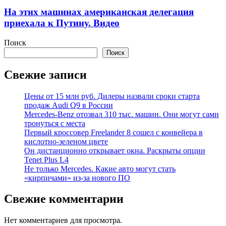
На этих машинах американская делегация
приехала к Путину. Видео
Поиск
Поиск
Свежие записи
Цены от 15 млн руб. Дилеры назвали сроки старта
продаж Audi Q9 в России
Mercedes-Benz отозвал 310 тыс. машин. Они могут сами
тронуться с места
Первый кроссовер Freelander 8 сошел с конвейера в
кислотно-зеленом цвете
Он дистанционно открывает окна. Раскрыты опции
Tenet Plus L4
Не только Mercedes. Какие авто могут стать
«кирпичами» из-за нового ПО
Свежие комментарии
Нет комментариев для просмотра.