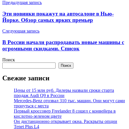
Навигация
Предыдущая запись
по
Эти новинки покажут на автосалоне в Нью-
записям
Йорке. Обзор самых ярких премьер
Следующая запись
В России начали распродавать новые машины с
огромными скидками. Список
Поиск
Поиск
Свежие записи
Цены от 15 млн руб. Дилеры назвали сроки старта
продаж Audi Q9 в России
Mercedes-Benz отозвал 310 тыс. машин. Они могут сами
тронуться с места
Первый кроссовер Freelander 8 сошел с конвейера в
кислотно-зеленом цвете
Он дистанционно открывает окна. Раскрыты опции
Tenet Plus L4