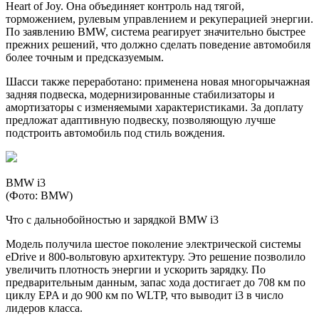
Heart of Joy. Она объединяет контроль над тягой,
торможением, рулевым управлением и рекуперацией энергии.
По заявлению BMW, система реагирует значительно быстрее
прежних решений, что должно сделать поведение автомобиля
более точным и предсказуемым.
Шасси также переработано: применена новая многорычажная
задняя подвеска, модернизированные стабилизаторы и
амортизаторы с изменяемыми характеристиками. За доплату
предложат адаптивную подвеску, позволяющую лучше
подстроить автомобиль под стиль вождения.
BMW i3
(Фото: BMW)
Что с дальнобойностью и зарядкой BMW i3
Модель получила шестое поколение электрической системы
eDrive и 800-вольтовую архитектуру. Это решение позволило
увеличить плотность энергии и ускорить зарядку. По
предварительным данным, запас хода достигает до 708 км по
циклу EPA и до 900 км по WLTP, что выводит i3 в число
лидеров класса.