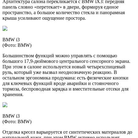
Архитектура салона перекликается с BMW iX3: передняя
панель словно «перетекает» в двери, формируя единое
пространство, а большое количество стекла и панорамная
крыша усиливают ощущение простора.
BMW i3
(Фото: BMW)
Большинством функций можно управлять с помощью
большого 17,9-дюймового центрального сенсорного экрана.
При этом в салоне используется новый четырехспицевый
руль, который уже вызвал неоднозначную реакцию. В
остальном эргономика продумана: есть физические кнопки
для ключевых функций вроде аварийки и стояночного
тормоза, беспроводная зарядка и вместительные отсеки для
хранения.
BMW i3
(Фото: BMW)
Отделка кресел варьируется от синтетических материалов до
натуральной кожи, при этом BMW активно использует