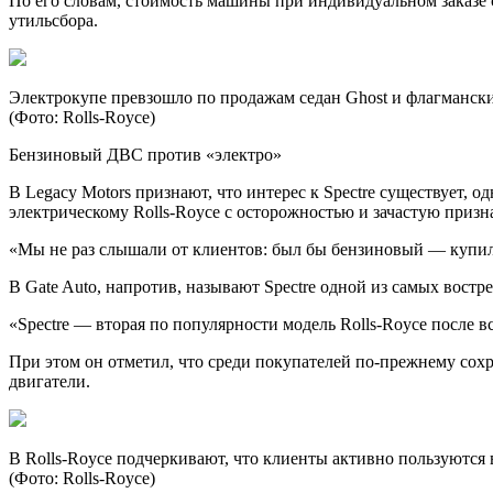
По его словам, стоимость машины при индивидуальном заказе с
утильсбора.
Электрокупе превзошло по продажам седан Ghost и флагманский
(Фото: Rolls-Royce)
Бензиновый ДВС против «электро»
В Legacy Motors признают, что интерес к Spectre существует, о
электрическому Rolls-Royce с осторожностью и зачастую приз
«Мы не раз слышали от клиентов: был бы бензиновый — купил 
В Gate Auto, напротив, называют Spectre одной из самых вост
«Spectre — вторая по популярности модель Rolls-Royce после в
При этом он отметил, что среди покупателей по-прежнему со
двигатели.
В Rolls-Royce подчеркивают, что клиенты активно пользуются
(Фото: Rolls-Royce)