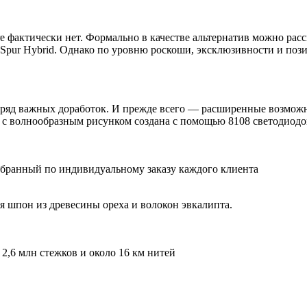
e фактически нет. Формально в качестве альтернатив можно расс
 Spur Hybrid. Однако по уровню роскоши, эксклюзивности и по
шее ряд важных доработок. И прежде всего — расширенные возмо
ь с волнообразным рисунком создана с помощью 8108 светодиодо
обранный по индивидуальному заказу каждого клиента
я шпон из древесины ореха и волокон эвкалипта.
о 2,6 млн стежков и около 16 км нитей