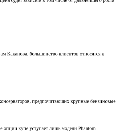
ена будет зависеть в том числе от дальнейшего роста
овам Каканова, большинство клиентов относятся к
и консерваторов, предпочитающих крупные бензиновые
ые опции купе уступает лишь модели Phantom