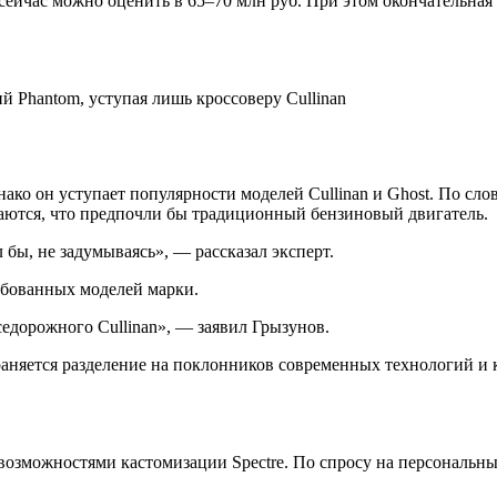
ейчас можно оценить в 65–70 млн руб. При этом окончательная ц
 Phantom, уступая лишь кроссоверу Cullinan
днако он уступает популярности моделей Cullinan и Ghost. По сл
наются, что предпочли бы традиционный бензиновый двигатель.
бы, не задумываясь», — рассказал эксперт.
ребованных моделей марки.
седорожного Cullinan», — заявил Грызунов.
храняется разделение на поклонников современных технологий 
 возможностями кастомизации Spectre. По спросу на персональн