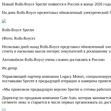
Новый Rolls-Royce Spectre появится в России в конце 2026 года 
На днях Rolls-Royce презентовал обновленный электрический Sp
Rolls-Royce Spectre
(Фото: Rolls-Royce)
Несколько дней назад Rolls-Royce представил обновленный элек
стоить и насколько высок интерес покупателей к роскошному э
Автомобили Rolls-Royce очень сложно доставлять в Россию
rbc.group
Управляющий партнер компании Legacy Motors, специализирующ
поставками Spectre в предыдущей итерации и намерена привезт
«Мы привозили предыдущую версию Spectre и готовы работать 
Директор по продажам компании Gate Auto, которая занимаетс
сегменте люкс и старается в числе первых организовать их дос