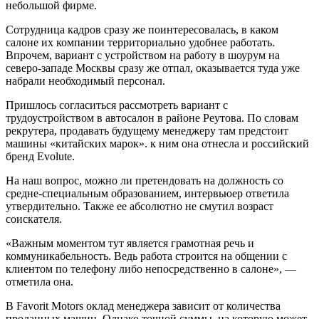
небольшой фирме.
Сотрудница кадров сразу же поинтересовалась, в каком
салоне их компании территориально удобнее работать.
Впрочем, вариант с устройством на работу в шоурум на
северо-западе Москвы сразу же отпал, оказывается туда уже
набрали необходимый персонал.
Пришлось согласиться рассмотреть вариант с
трудоустройством в автосалон в районе Реутова. По словам
рекрутера, продавать будущему менеджеру там предстоит
машины «китайских марок». к ним она отнесла и российский
бренд Evolute.
На наш вопрос, можно ли претендовать на должность со
средне-специальным образованием, интервьюер ответила
утвердительно. Также ее абсолютно не смутил возраст
соискателя.
«Важным моментом тут является грамотная речь и
коммуникабельность. Ведь работа строится на общении с
клиентом по телефону либо непосредственно в салоне», —
отметила она.
В Favorit Motors оклад менеджера зависит от количества
проданных машин. Однако точной суммы, на которую может