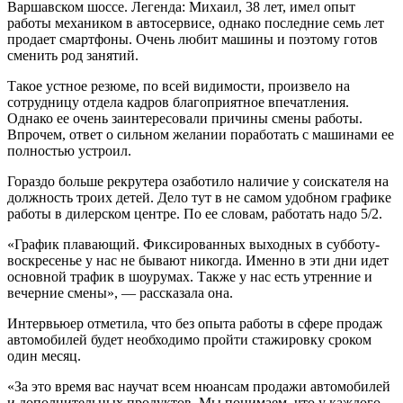
Варшавском шоссе. Легенда: Михаил, 38 лет, имел опыт
работы механиком в автосервисе, однако последние семь лет
продает смартфоны. Очень любит машины и поэтому готов
сменить род занятий.
Такое устное резюме, по всей видимости, произвело на
сотрудницу отдела кадров благоприятное впечатления.
Однако ее очень заинтересовали причины смены работы.
Впрочем, ответ о сильном желании поработать с машинами ее
полностью устроил.
Гораздо больше рекрутера озаботило наличие у соискателя на
должность троих детей. Дело тут в не самом удобном графике
работы в дилерском центре. По ее словам, работать надо 5/2.
«График плавающий. Фиксированных выходных в субботу-
воскресенье у нас не бывают никогда. Именно в эти дни идет
основной трафик в шоурумах. Также у нас есть утренние и
вечерние смены», — рассказала она.
Интервьюер отметила, что без опыта работы в сфере продаж
автомобилей будет необходимо пройти стажировку сроком
один месяц.
«За это время вас научат всем нюансам продажи автомобилей
и дополнительных продуктов. Мы понимаем, что у каждого