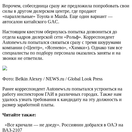
Впрочем, собеседница сразу же предложила попробовать свои
силы в другом дилерском центре, где продают
«параллельные» Toyota и Mazda. Еще один вариант —
автосалон китайского GAC.
Настоящим квестом обернулась попытка дозвониться до
отдела кадров дилерской сети «Рольф». Корреспондент
Autonews.ru попытался связаться сразу с тремя шоурумами
компании («Центр», «Ясенево», «Химки»). Однако там все
специалисты по подбору персонала оказались заняты и на
звонки не ответили.
Фото: Belkin Alexey / NEWS.ru / Global Look Press
Ранее корреспондент Autonews.ru попытался устроиться на
работу инспектором ГАИ в различных городах. Также нам
удалось узнать требования к кандидату на эту должность и
размер заработной платы.
Читайте также:
«Все кричали — не доеду». Россиянин добрался в ОАЭ на
ВАЗ-2107