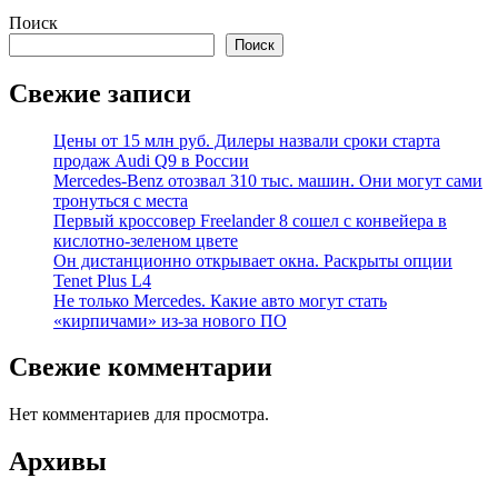
Поиск
Поиск
Свежие записи
Цены от 15 млн руб. Дилеры назвали сроки старта
продаж Audi Q9 в России
Mercedes-Benz отозвал 310 тыс. машин. Они могут сами
тронуться с места
Первый кроссовер Freelander 8 сошел с конвейера в
кислотно-зеленом цвете
Он дистанционно открывает окна. Раскрыты опции
Tenet Plus L4
Не только Mercedes. Какие авто могут стать
«кирпичами» из-за нового ПО
Свежие комментарии
Нет комментариев для просмотра.
Архивы