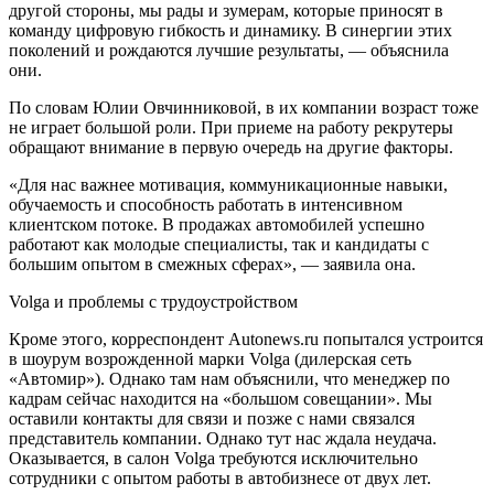
другой стороны, мы рады и зумерам, которые приносят в
команду цифровую гибкость и динамику. В синергии этих
поколений и рождаются лучшие результаты, — объяснила
они.
По словам Юлии Овчинниковой, в их компании возраст тоже
не играет большой роли. При приеме на работу рекрутеры
обращают внимание в первую очередь на другие факторы.
«Для нас важнее мотивация, коммуникационные навыки,
обучаемость и способность работать в интенсивном
клиентском потоке. В продажах автомобилей успешно
работают как молодые специалисты, так и кандидаты с
большим опытом в смежных сферах», — заявила она.
Volga и проблемы с трудоустройством
Кроме этого, корреспондент Autonews.ru попытался устроится
в шоурум возрожденной марки Volga (дилерская сеть
«Автомир»). Однако там нам объяснили, что менеджер по
кадрам сейчас находится на «большом совещании». Мы
оставили контакты для связи и позже с нами связался
представитель компании. Однако тут нас ждала неудача.
Оказывается, в салон Volga требуются исключительно
сотрудники с опытом работы в автобизнесе от двух лет.