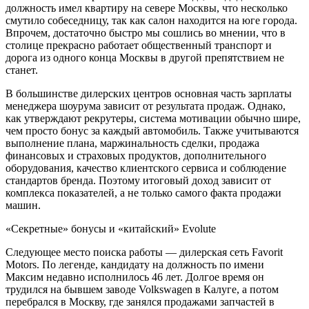
должность имел квартиру на севере Москвы, что несколько
смутило собеседницу, так как салон находится на юге города.
Впрочем, достаточно быстро мы сошлись во мнении, что в
столице прекрасно работает общественный транспорт и
дорога из одного конца Москвы в другой препятствием не
станет.
В большинстве дилерских центров основная часть зарплаты
менеджера шоурума зависит от результата продаж. Однако,
как утверждают рекрутеры, система мотивации обычно шире,
чем просто бонус за каждый автомобиль. Также учитываются
выполнение плана, маржинальность сделки, продажа
финансовых и страховых продуктов, дополнительного
оборудования, качество клиентского сервиса и соблюдение
стандартов бренда. Поэтому итоговый доход зависит от
комплекса показателей, а не только самого факта продажи
машин.
«Секретные» бонусы и «китайский» Evolute
Следующее место поиска работы — дилерская сеть Favorit
Motors. По легенде, кандидату на должность по имени
Максим недавно исполнилось 46 лет. Долгое время он
трудился на бывшем заводе Volkswagen в Калуге, а потом
перебрался в Москву, где занялся продажами запчастей в