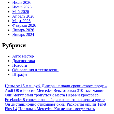
Июль 2026
Июнь 2026
Май 2026
Апрель 2026
Март 2026
Февраль 2026
Январь 2026
Январь 2024
Рубрики
Авто мастер
Диагностика
Новости
Обновления и технологии
Штрафы
Цены от 15 млн руб. Дилеры назвали сроки старта продаж
Audi Q9 в России
Mercedes-Benz отозвал 310 тыс. машин.
Они могут сами тронуться с места
Первый кроссовер
Freelander 8 сошел с конвейера в кислотно-зеленом цвете
Он дистанционно открывает окна. Раскрыты опции Tenet
Plus L4
Не только Mercedes. Какие авто могут стать
«кирпичами» из-за нового ПО
Mercedes-Benz отозвал 310