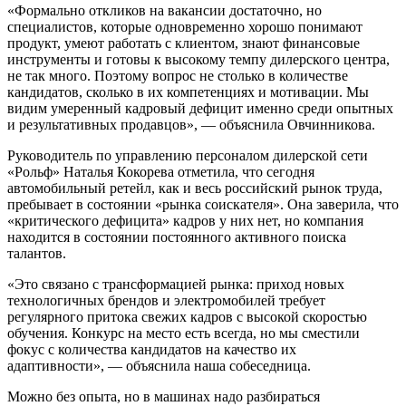
«Формально откликов на вакансии достаточно, но
специалистов, которые одновременно хорошо понимают
продукт, умеют работать с клиентом, знают финансовые
инструменты и готовы к высокому темпу дилерского центра,
не так много. Поэтому вопрос не столько в количестве
кандидатов, сколько в их компетенциях и мотивации. Мы
видим умеренный кадровый дефицит именно среди опытных
и результативных продавцов», — объяснила Овчинникова.
Руководитель по управлению персоналом дилерской сети
«Рольф» Наталья Кокорева отметила, что cегодня
автомобильный ретейл, как и весь российский рынок труда,
пребывает в состоянии «рынка соискателя». Она заверила, что
«критического дефицита» кадров у них нет, но компания
находится в состоянии постоянного активного поиска
талантов.
«Это связано с трансформацией рынка: приход новых
технологичных брендов и электромобилей требует
регулярного притока свежих кадров с высокой скоростью
обучения. Конкурс на место есть всегда, но мы сместили
фокус с количества кандидатов на качество их
адаптивности», — объяснила наша собеседница.
Можно без опыта, но в машинах надо разбираться