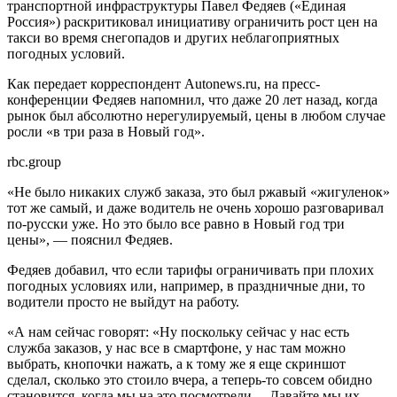
транспортной инфраструктуры Павел Федяев («Единая
Россия») раскритиковал инициативу ограничить рост цен на
такси во время снегопадов и других неблагоприятных
погодных условий.
Как передает корреспондент Autonews.ru, на пресс-
конференции Федяев напомнил, что даже 20 лет назад, когда
рынок был абсолютно нерегулируемый, цены в любом случае
росли «в три раза в Новый год».
rbc.group
«Не было никаких служб заказа, это был ржавый «жигуленок»
тот же самый, и даже водитель не очень хорошо разговаривал
по-русски уже. Но это было все равно в Новый год три
цены», — пояснил Федяев.
Федяев добавил, что если тарифы ограничивать при плохих
погодных условиях или, например, в праздничные дни, то
водители просто не выйдут на работу.
«А нам сейчас говорят: «Ну поскольку сейчас у нас есть
служба заказов, у нас все в смартфоне, у нас там можно
выбрать, кнопочки нажать, а к тому же я еще скриншот
сделал, сколько это стоило вчера, а теперь-то совсем обидно
становится, когда мы на это посмотрели… Давайте мы их