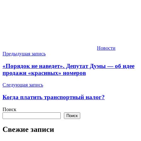
Новости
Навигация
Предыдущая запись
по
«Порядок не наведет». Депутат Думы — об идее
записям
продажи «красивых» номеров
Следующая запись
Когда платить транспортный налог?
Поиск
Поиск
Свежие записи