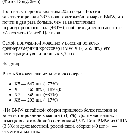
(Фото: DongChedi)
По итогам первого квартала 2026 года в России
зарегистрировали 3873 новых автомобиля марки BMW, что
почти в два раза больше, чем за аналогичный
период прошлого года (+91%), сообщил директор агентства
«Автостат» Сергей Целиков.
Самой популярной моделью у россиян остается
среднеразмерный кроссовер BMW Х3 (1255 шт.), его
регистрации увеличились в 3,5 раза.
rbc.group
В топ-5 входят еще четыре кроссовера:
Х5 — 647 шт. (+77%);
Х1 — 465 шт. (+189%);
Х7 — 349 шт. (+35%);
Х6 — 293 шт. (+17%).
«На BMW китайской сборки пришлось более половины
зарегистрированных машин (51,5%). Доля «настоящих»
немецких автомобилей составила 43,5%. Есть BMW из США
(3,5%) и даже местной, российской, сборки (40 шт.)», —
отметил аналитик.