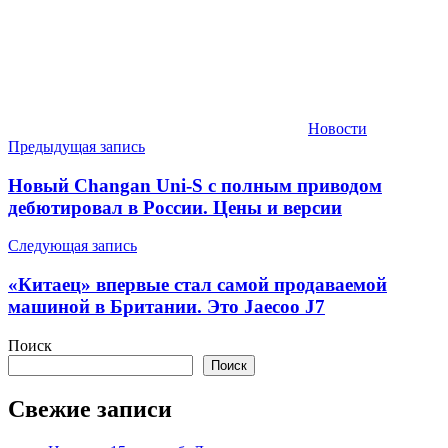
Новости
Навигация
Предыдущая запись
по
Новый Changan Uni-S с полным приводом
записям
дебютировал в России. Цены и версии
Следующая запись
«Китаец» впервые стал самой продаваемой
машиной в Британии. Это Jaecoo J7
Поиск
Поиск
Свежие записи