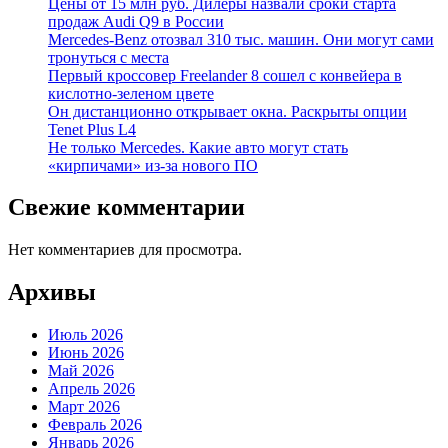
Цены от 15 млн руб. Дилеры назвали сроки старта
продаж Audi Q9 в России
Mercedes-Benz отозвал 310 тыс. машин. Они могут сами
тронуться с места
Первый кроссовер Freelander 8 сошел с конвейера в
кислотно-зеленом цвете
Он дистанционно открывает окна. Раскрыты опции
Tenet Plus L4
Не только Mercedes. Какие авто могут стать
«кирпичами» из-за нового ПО
Свежие комментарии
Нет комментариев для просмотра.
Архивы
Июль 2026
Июнь 2026
Май 2026
Апрель 2026
Март 2026
Февраль 2026
Январь 2026