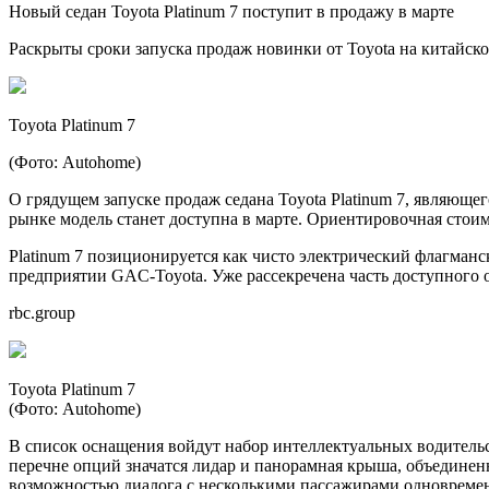
Новый седан Toyota Platinum 7 поступит в продажу в марте
Раскрыты сроки запуска продаж новинки от Toyota на китайском
Toyota Platinum 7
(Фото: Autohome)
О грядущем запуске продаж седана Toyota Platinum 7, являюще
рынке модель станет доступна в марте. Ориентировочная стоим
Platinum 7 позиционируется как чисто электрический флагманс
предприятии GAC-Toyota. Уже рассекречена часть доступного 
rbc.group
Toyota Platinum 7
(Фото: Autohome)
В список оснащения войдут набор интеллектуальных водительс
перечне опций значатся лидар и панорамная крыша, объединен
возможностью диалога с несколькими пассажирами одновременн