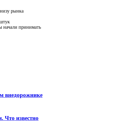
о низу рынка
 штук
зы начали принимать
вом внедорожнике
и. Что известно