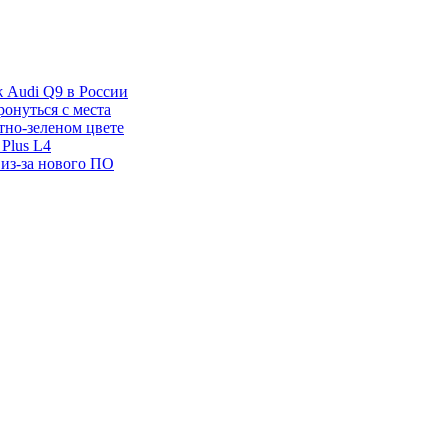
ж Audi Q9 в России
ронуться с места
отно-зеленом цвете
Plus L4
 из-за нового ПО