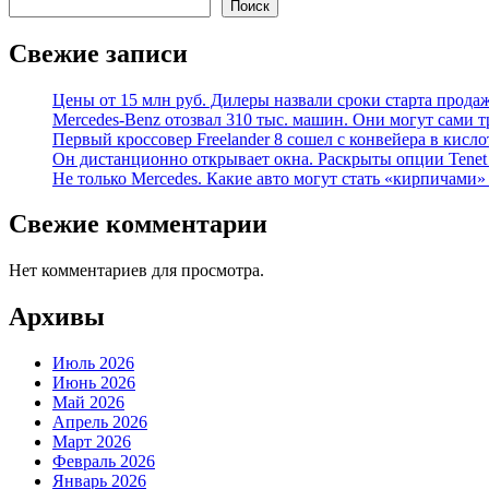
Поиск
Свежие записи
Цены от 15 млн руб. Дилеры назвали сроки старта прода
Mercedes-Benz отозвал 310 тыс. машин. Они могут сами т
Первый кроссовер Freelander 8 сошел с конвейера в кисл
Он дистанционно открывает окна. Раскрыты опции Tenet 
Не только Mercedes. Какие авто могут стать «кирпичами»
Свежие комментарии
Нет комментариев для просмотра.
Архивы
Июль 2026
Июнь 2026
Май 2026
Апрель 2026
Март 2026
Февраль 2026
Январь 2026