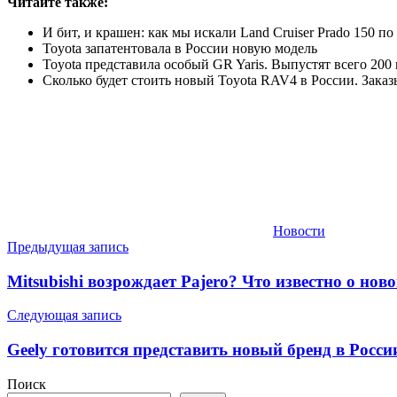
Читайте также:
И бит, и крашен: как мы искали Land Cruiser Prado 150 п
Toyota запатентовала в России новую модель
Toyota представила особый GR Yaris. Выпустят всего 200
Сколько будет стоить новый Toyota RAV4 в России. Зака
Новости
Навигация
Предыдущая запись
по
Mitsubishi возрождает Pajero? Что известно о но
записям
Следующая запись
Geely готовится представить новый бренд в Росси
Поиск