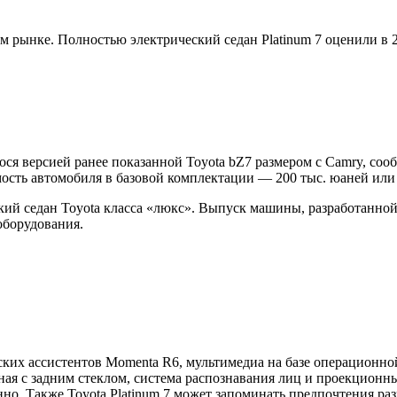
 рынке. Полностью электрический седан Platinum 7 оценили в 20
гося версией ранее показанной Toyota bZ7 размером с Camry, со
ость автомобиля в базовой комплектации — 200 тыс. юаней или ч
кий седан Toyota класса «люкс». Выпуск машины, разработанной
оборудования.
ких ассистентов Momenta R6, мультимедиа на базе операционно
ная с задним стеклом, система распознавания лиц и проекционн
о. Также Toyota Platinum 7 может запоминать предпочтения раз