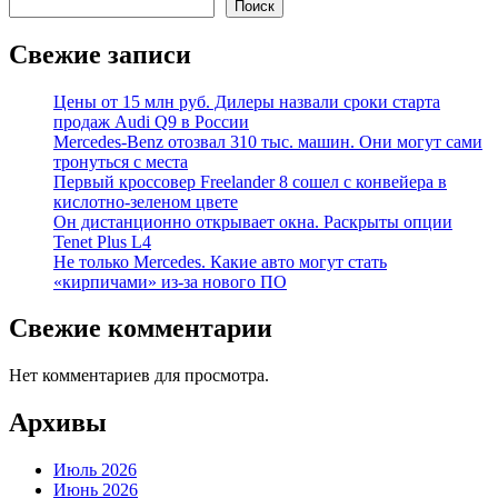
Поиск
Свежие записи
Цены от 15 млн руб. Дилеры назвали сроки старта
продаж Audi Q9 в России
Mercedes-Benz отозвал 310 тыс. машин. Они могут сами
тронуться с места
Первый кроссовер Freelander 8 сошел с конвейера в
кислотно-зеленом цвете
Он дистанционно открывает окна. Раскрыты опции
Tenet Plus L4
Не только Mercedes. Какие авто могут стать
«кирпичами» из-за нового ПО
Свежие комментарии
Нет комментариев для просмотра.
Архивы
Июль 2026
Июнь 2026