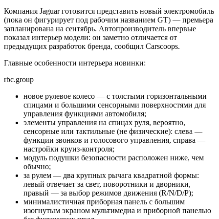
Компания Jaguar готовится представить новый электромобиль
(пока он фигурирует под рабочим названием GT) — премьера
запланирована на сентябрь. Автопроизводитель впервые
показал интерьер модели: он заметно отличается от
предыдущих разработок бренда, сообщил Carscoops.
Главные особенности интерьера новинки:
rbc.group
новое рулевое колесо — с толстыми горизонтальными
спицами и большими сенсорными поверхностями для
управления функциями автомобиля;
элементы управления на спицах руля, вероятно,
сенсорные или тактильные (не физические): слева —
функции звонков и голосового управления, справа —
настройки круиз-контроля;
модуль подушки безопасности расположен ниже, чем
обычно;
за рулем — два крупных рычага квадратной формы:
левый отвечает за свет, поворотники и дворники,
правый — за выбор режимов движения (R/N/D/P);
минималистичная приборная панель с большим
изогнутым экраном мультимедиа и приборной панелью