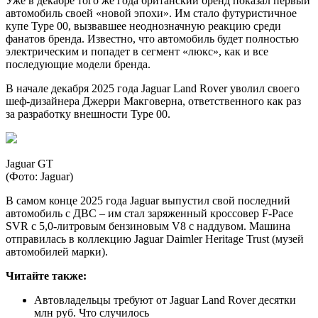
Уже в декабре того же года британский бренд показал первый
автомобиль своей «новой эпохи». Им стало футуристичное
купе Type 00, вызвавшее неоднозначную реакцию среди
фанатов бренда. Известно, что автомобиль будет полностью
электрическим и попадет в сегмент «люкс», как и все
последующие модели бренда.
В начале декабря 2025 года Jaguar Land Rover уволил своего
шеф-дизайнера Джерри Макговерна, ответственного как раз
за разработку внешности Type 00.
Jaguar GT
(Фото: Jaguar)
В самом конце 2025 года Jaguar выпустил свой последний
автомобиль с ДВС – им стал заряженный кроссовер F-Pace
SVR с 5,0-литровым бензиновым V8 с наддувом. Машина
отправилась в коллекцию Jaguar Daimler Heritage Trust (музей
автомобилей марки).
Читайте также:
Автовладельцы требуют от Jaguar Land Rover десятки
млн руб. Что случилось