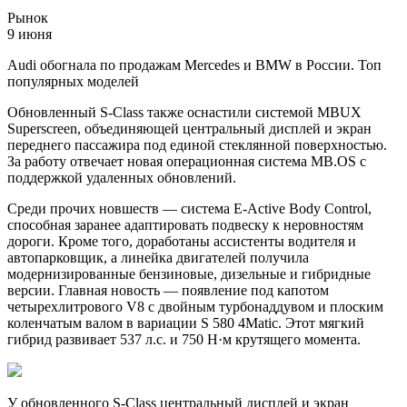
Рынок
9 июня
Audi обогнала по продажам Mercedes и BMW в России. Топ
популярных моделей
Обновленный S-Class также оснастили системой MBUX
Superscreen, объединяющей центральный дисплей и экран
переднего пассажира под единой стеклянной поверхностью.
За работу отвечает новая операционная система MB.OS с
поддержкой удаленных обновлений.
Среди прочих новшеств — система E-Active Body Control,
способная заранее адаптировать подвеску к неровностям
дороги. Кроме того, доработаны ассистенты водителя и
автопарковщик, а линейка двигателей получила
модернизированные бензиновые, дизельные и гибридные
версии. Главная новость — появление под капотом
четырехлитрового V8 с двойным турбонаддувом и плоским
коленчатым валом в вариации S 580 4Matic. Этот мягкий
гибрид развивает 537 л.с. и 750 Н·м крутящего момента.
У обновленного S-Class центральный дисплей и экран