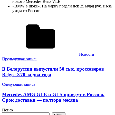
нового Mercedes-Benz VLE
«BMW в шоке». На марку подали иск 25 млрд руб. из-за
ухода из России
Новости
Навигация
Предыдущая запись
по
В Белоруссии выпустили 50 тыс. кроссоверов
записям
Belgee X70 за два года
Следующая запись
Mercedes-AMG GLE и GLS приедут в Россию.
Срок доставки — полтора месяца
Поиск