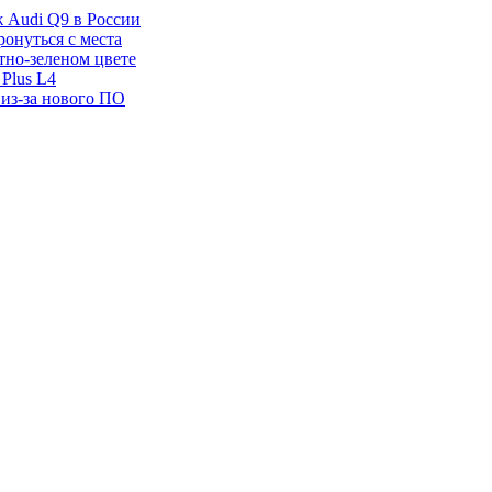
ж Audi Q9 в России
ронуться с места
отно-зеленом цвете
Plus L4
 из-за нового ПО