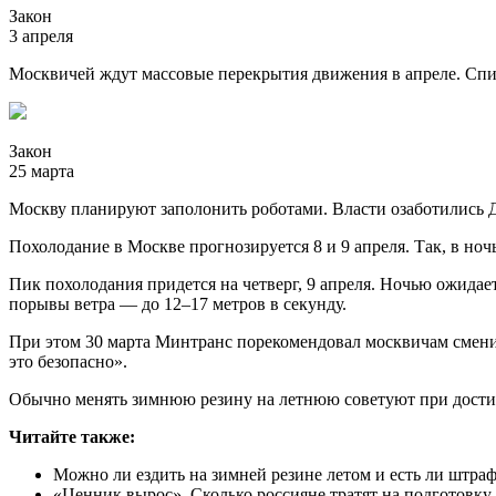
Закон
3 апреля
Москвичей ждут массовые перекрытия движения в апреле. Спи
Закон
25 марта
Москву планируют заполонить роботами. Власти озаботились 
Похолодание в Москве прогнозируется 8 и 9 апреля. Так, в ночь
Пик похолодания придется на четверг, 9 апреля. Ночью ожида
порывы ветра — до 12–17 метров в секунду.
При этом 30 марта Минтранс порекомендовал москвичам сменит
это безопасно».
Обычно менять зимнюю резину на летнюю советуют при дости
Читайте также:
Можно ли ездить на зимней резине летом и есть ли штра
«Ценник вырос». Сколько россияне тратят на подготовку