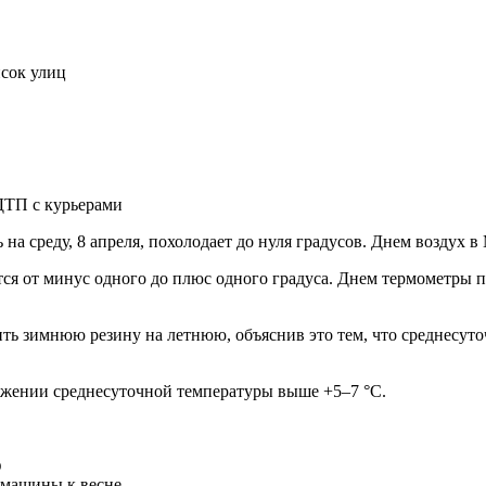
сок улиц
ДТП с курьерами
 на среду, 8 апреля, похолодает до нуля градусов. Днем воздух в
ется от минус одного до плюс одного градуса. Днем термометры
ь зимнюю резину на летнюю, объяснив это тем, что среднесуточ
жении среднесуточной температуры выше +5–7 °С.
ф
 машины к весне