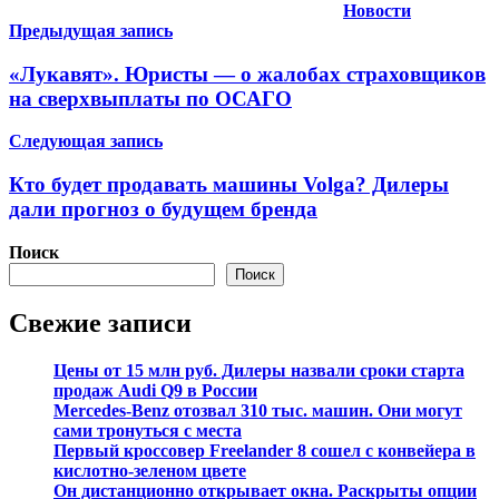
Новости
Навигация
Предыдущая запись
по
«Лукавят». Юристы — о жалобах страховщиков
записям
на сверхвыплаты по ОСАГО
Следующая запись
Кто будет продавать машины Volga? Дилеры
дали прогноз о будущем бренда
Поиск
Поиск
Свежие записи
Цены от 15 млн руб. Дилеры назвали сроки старта
продаж Audi Q9 в России
Mercedes-Benz отозвал 310 тыс. машин. Они могут
сами тронуться с места
Первый кроссовер Freelander 8 сошел с конвейера в
кислотно-зеленом цвете
Он дистанционно открывает окна. Раскрыты опции