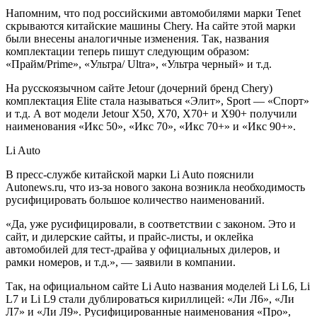
Напомним, что под российскими автомобилями марки Tenet
скрываются китайские машины Chery. На сайте этой марки
были внесены аналогичные изменения. Так, названия
комплектации теперь пишут следующим образом:
«Прайм/Prime», «Ультра/ Ultra», «Ультра черный» и т.д.
На русскоязычном сайте Jetour (дочерний бренд Chery)
комплектация Elite стала называться «Элит», Sport — «Спорт»
и т.д. А вот модели Jetour X50, X70, X70+ и X90+ получили
наименования «Икс 50», «Икс 70», «Икс 70+» и «Икс 90+».
Li Auto
В пресс-службе китайской марки Li Auto пояснили
Autonews.ru, что из-за нового закона возникла необходимость
русифицировать большое количество наименований.
«Да, уже русифицировали, в соответствии с законом. Это и
сайт, и дилерские сайты, и прайс-листы, и оклейка
автомобилей для тест-драйва у официальных дилеров, и
рамки номеров, и т.д.», — заявили в компании.
Так, на официальном сайте Li Auto названия моделей Li L6, Li
L7 и Li L9 стали дублироваться кириллицей: «Ли Л6», «Ли
Л7» и «Ли Л9». Русифицированные наименования «Про»,