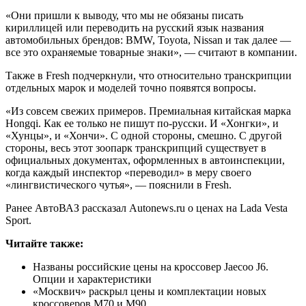
«Они пришли к выводу, что мы не обязаны писать
кириллицей или переводить на русский язык названия
автомобильных брендов: BMW, Toyota, Nissan и так далее —
все это охраняемые товарные знаки», — считают в компании.
Также в Fresh подчеркнули, что относительно транскрипции
отдельных марок и моделей точно появятся вопросы.
«Из совсем свежих примеров. Премиальная китайская марка
Hongqi. Как ее только не пишут по-русски. И «Хонгки», и
«Хунцы», и «Хончи». С одной стороны, смешно. С другой
стороны, весь этот зоопарк транскрипций существует в
официальных документах, оформленных в автоинспекции,
когда каждый инспектор «переводил» в меру своего
«лингвистического чутья», — пояснили в Fresh.
Ранее АвтоВАЗ рассказал Autonews.ru о ценах на Lada Vesta
Sport.
Читайте также:
Названы российские цены на кроссовер Jaecoo J6.
Опции и характеристики
«Москвич» раскрыл цены и комплектации новых
кроссоверов М70 и М90