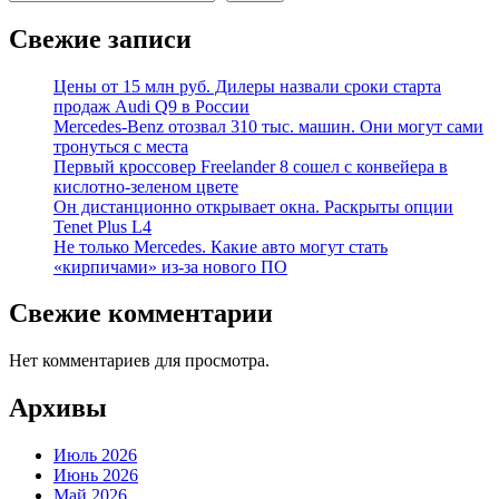
Свежие записи
Цены от 15 млн руб. Дилеры назвали сроки старта
продаж Audi Q9 в России
Mercedes-Benz отозвал 310 тыс. машин. Они могут сами
тронуться с места
Первый кроссовер Freelander 8 сошел с конвейера в
кислотно-зеленом цвете
Он дистанционно открывает окна. Раскрыты опции
Tenet Plus L4
Не только Mercedes. Какие авто могут стать
«кирпичами» из-за нового ПО
Свежие комментарии
Нет комментариев для просмотра.
Архивы
Июль 2026
Июнь 2026
Май 2026