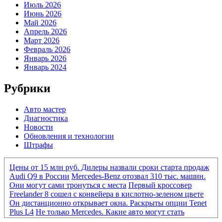
Июль 2026
Июнь 2026
Май 2026
Апрель 2026
Март 2026
Февраль 2026
Январь 2026
Январь 2024
Рубрики
Авто мастер
Диагностика
Новости
Обновления и технологии
Штрафы
Цены от 15 млн руб. Дилеры назвали сроки старта продаж
Audi Q9 в России
Mercedes-Benz отозвал 310 тыс. машин.
Они могут сами тронуться с места
Первый кроссовер
Freelander 8 сошел с конвейера в кислотно-зеленом цвете
Он дистанционно открывает окна. Раскрыты опции Tenet
Plus L4
Не только Mercedes. Какие авто могут стать
«кирпичами» из-за нового ПО
Mercedes-Benz отозвал 310