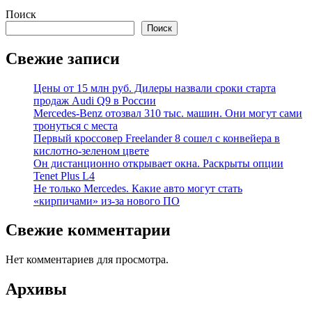
Поиск
Поиск
Свежие записи
Цены от 15 млн руб. Дилеры назвали сроки старта
продаж Audi Q9 в России
Mercedes-Benz отозвал 310 тыс. машин. Они могут сами
тронуться с места
Первый кроссовер Freelander 8 сошел с конвейера в
кислотно-зеленом цвете
Он дистанционно открывает окна. Раскрыты опции
Tenet Plus L4
Не только Mercedes. Какие авто могут стать
«кирпичами» из-за нового ПО
Свежие комментарии
Нет комментариев для просмотра.
Архивы