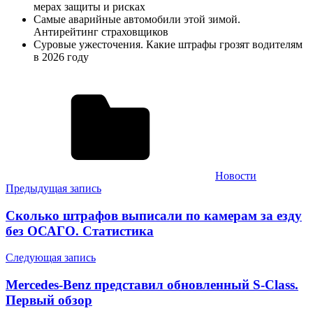
мерах защиты и рисках
Самые аварийные автомобили этой зимой.
Антирейтинг страховщиков
Суровые ужесточения. Какие штрафы грозят водителям
в 2026 году
Новости
Навигация
Предыдущая запись
по
Сколько штрафов выписали по камерам за езду
записям
без ОСАГО. Статистика
Следующая запись
Mercedes-Benz представил обновленный S-Class.
Первый обзор