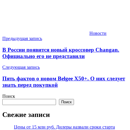
Новости
Навигация
Предыдущая запись
по
В России появится новый кроссовер Changan.
записям
Официально его не представили
Следующая запись
Пять фактов о новом Belgee X50+. О них следует
знать перед покупкой
Поиск
Поиск
Свежие записи
Цены от 15 млн руб. Дилеры назвали сроки старта