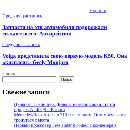
Новости
Навигация
Предыдущая запись
по
Запчасти на эти автомобили подорожали
записям
сильнее всего. Антирейтинг
Следующая запись
Volga представила свою первую модель K50. Она
«косплеит» Geely Monjaro
Поиск
Поиск
Свежие записи
Цены от 15 млн руб. Дилеры назвали сроки старта
продаж Audi Q9 в России
Mercedes-Benz отозвал 310 тыс. машин. Они могут сами
тронуться с места
Первый кроссовер Freelander 8 сошел с конвейера в