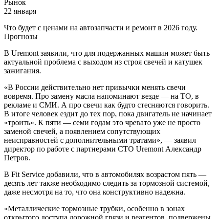
Рынок
22 января
Что будет с ценами на автозапчасти и ремонт в 2026 году.
Прогнозы
В Uremont заявили, что для подержанных машин может быть
актуальной проблема с выходом из строя свечей и катушек
зажигания.
«В России действительно нет привычки менять свечи
вовремя. Про замену масла напоминают везде — на ТО, в
рекламе и СМИ. А про свечи как будто стесняются говорить.
В итоге человек ездит до тех пор, пока двигатель не начинает
«троить». К пяти — семи годам это чревато уже не просто
заменой свечей, а появлением сопутствующих
неисправностей с дополнительными тратами», — заявил
директор по работе с партнерами СТО Uremont Александр
Петров.
В Fit Service добавили, что в автомобилях возрастом пять —
десять лет также необходимо следить за тормозной системой,
даже несмотря на то, что она конструктивно надежна.
«Металлические тормозные трубки, особенно в зонах
открытого доступа дорожной грязи и реагентов, подвержены