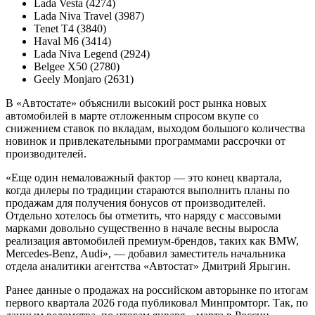
Lada Vesta (4274)
Lada Niva Travel (3987)
Tenet T4 (3840)
Haval M6 (3414)
Lada Niva Legend (2924)
Belgee X50 (2780)
Geely Monjaro (2631)
В «Автостате» объяснили высокий рост рынка новых
автомобилей в марте отложенным спросом вкупе со
снижением ставок по вкладам, выходом большого количества
новинок и привлекательными программами рассрочки от
производителей.
«Еще один немаловажный фактор — это конец квартала,
когда дилеры по традиции стараются выполнить планы по
продажам для получения бонусов от производителей.
Отдельно хотелось бы отметить, что наряду с массовыми
марками довольно существенно в начале весны выросла
реализация автомобилей премиум-брендов, таких как BMW,
Mercedes-Benz, Audi», — добавил заместитель начальника
отдела аналитики агентства «Автостат» Дмитрий Ярыгин.
Ранее данные о продажах на российском авторынке по итогам
первого квартала 2026 года публиковал Минпромторг. Так, по