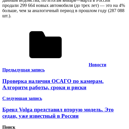
данным ведомства, по итогам января—марта в России
продали 299 664 новых автомобиля (до трех лет) — это на 4%
больше, чем за аналогичный период в прошлом году (287 088
шт.).
Новости
Навигация
Предыдущая запись
по
Проверка наличия ОСАГО по камерам.
записям
Алгоритм работы, сроки и риски
Следующая запись
Бренд Volga представил вторую модель. Это
седан, уже известный в России
Поиск