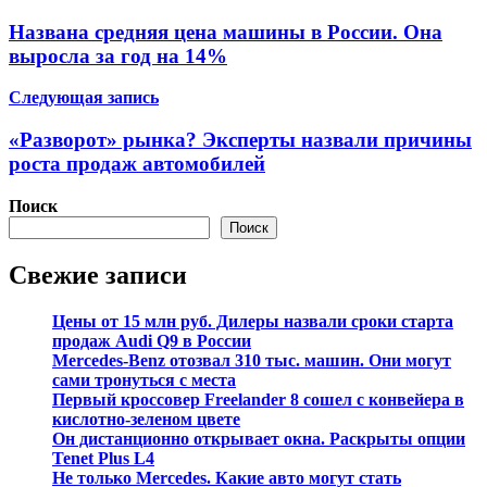
по
Названа средняя цена машины в России. Она
записям
выросла за год на 14%
Следующая запись
«Разворот» рынка? Эксперты назвали причины
роста продаж автомобилей
Поиск
Поиск
Свежие записи
Цены от 15 млн руб. Дилеры назвали сроки старта
продаж Audi Q9 в России
Mercedes-Benz отозвал 310 тыс. машин. Они могут
сами тронуться с места
Первый кроссовер Freelander 8 сошел с конвейера в
кислотно-зеленом цвете
Он дистанционно открывает окна. Раскрыты опции
Tenet Plus L4
Не только Mercedes. Какие авто могут стать