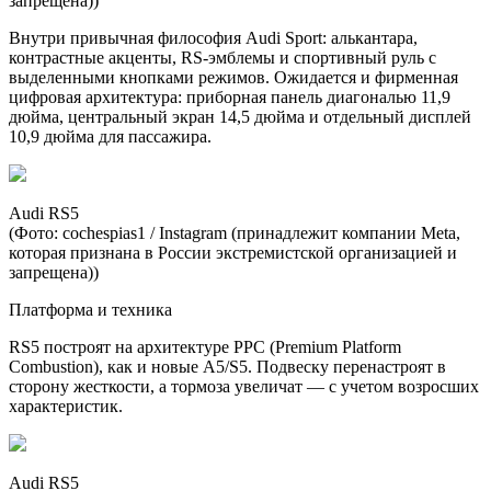
запрещена))
Внутри привычная философия Audi Sport: алькантара,
контрастные акценты, RS-эмблемы и спортивный руль с
выделенными кнопками режимов. Ожидается и фирменная
цифровая архитектура: приборная панель диагональю 11,9
дюйма, центральный экран 14,5 дюйма и отдельный дисплей
10,9 дюйма для пассажира.
Audi RS5
(Фото: cochespias1 / Instagram (принадлежит компании Metа,
которая признана в России экстремистской организацией и
запрещена))
Платформа и техника
RS5 построят на архитектуре PPC (Premium Platform
Combustion), как и новые A5/S5. Подвеску перенастроят в
сторону жесткости, а тормоза увеличат — с учетом возросших
характеристик.
Audi RS5