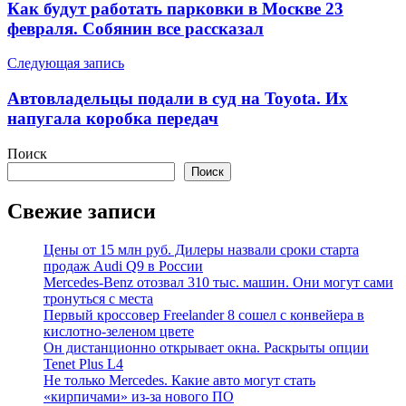
по
Как будут работать парковки в Москве 23
записям
февраля. Собянин все рассказал
Следующая запись
Автовладельцы подали в суд на Toyota. Их
напугала коробка передач
Поиск
Поиск
Свежие записи
Цены от 15 млн руб. Дилеры назвали сроки старта
продаж Audi Q9 в России
Mercedes-Benz отозвал 310 тыс. машин. Они могут сами
тронуться с места
Первый кроссовер Freelander 8 сошел с конвейера в
кислотно-зеленом цвете
Он дистанционно открывает окна. Раскрыты опции
Tenet Plus L4
Не только Mercedes. Какие авто могут стать
«кирпичами» из-за нового ПО