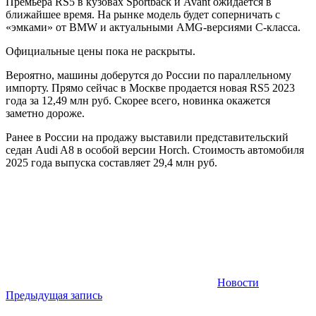
Премьера RS5 в кузовах Sportback и Avant ожидается в
ближайшее время. На рынке модель будет соперничать с
«эмками» от BMW и актуальными AMG-версиями C-класса.
Официальные цены пока не раскрыты.
Вероятно, машины доберутся до России по параллельному
импорту. Прямо сейчас в Москве продается новая RS5 2023
года за 12,49 млн руб. Скорее всего, новинка окажется
заметно дороже.
Ранее в России на продажу выставили представительский
седан Audi A8 в особой версии Horch. Стоимость автомобиля
2025 года выпуска составляет 29,4 млн руб.
Новости
Навигация
Предыдущая запись