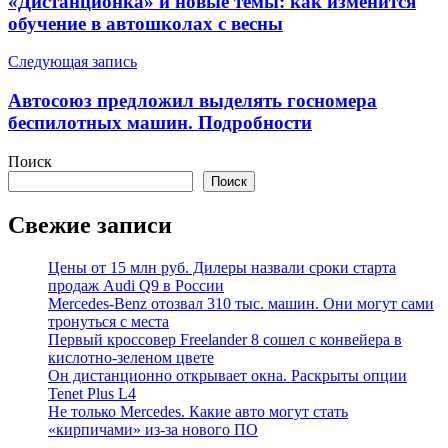
«Дистанционка» и новые темы: как изменится
записям
обучение в автошколах с весны
Следующая запись
Автосоюз предложил выделять госномера
беспилотных машин. Подробности
Поиск
Поиск
Свежие записи
Цены от 15 млн руб. Дилеры назвали сроки старта
продаж Audi Q9 в России
Mercedes-Benz отозвал 310 тыс. машин. Они могут сами
тронуться с места
Первый кроссовер Freelander 8 сошел с конвейера в
кислотно-зеленом цвете
Он дистанционно открывает окна. Раскрыты опции
Tenet Plus L4
Не только Mercedes. Какие авто могут стать
«кирпичами» из-за нового ПО