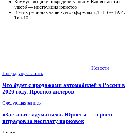
Коммунальщики повредили машину. Как возместить
ущерб — инструкция юристов
В этих регионах чаще всего оформляли ДТП без ГАИ.
Топ-10
Новости
Навигация
Предыдущая запись
по
Что будет с продажами автомобилей в России в
записям
2026 году. Прогноз дилеров
Следующая запись
«Заставят задуматься». Юристы — о росте
штрафов за неоплату парковок
Поиск