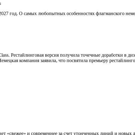
s
 2027 год. О самых любопытных особенностях флагманского немец
lass. Рестайлинговая версия получила точечные доработки в ди
емецкая компания заявила, что посвятила премьеру рестайлинг
нет «свежее» и современнее за счет утонченных линий и новых 