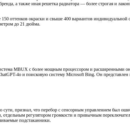
 бренда, а также иная решетка радиатора — более строгая и лак
е 150 оттенков окраски и свыше 400 вариантов индивидуальной от
метром до 21 дюйма.
 система MBUX с более мощным процессором и расширенными 
ChatGPT-4o и поисковую систему Microsoft Bing. Он представлен
 по сути, признал, что перебор с сенсорным управлением был ош
 отдельным регулятором громкости и привычным переключателем 
ечиваемые подстаканники.