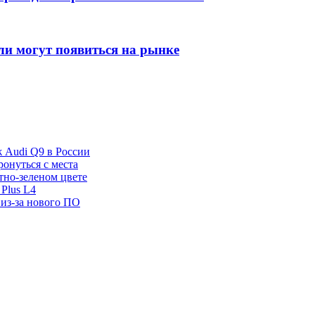
ли могут появиться на рынке
ж Audi Q9 в России
ронуться с места
отно-зеленом цвете
Plus L4
 из-за нового ПО