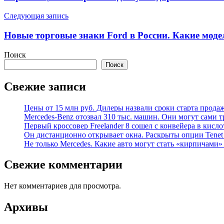
записям
Следующая запись
Новые торговые знаки Ford в России. Какие моде
Поиск
Поиск
Свежие записи
Цены от 15 млн руб. Дилеры назвали сроки старта прода
Mercedes-Benz отозвал 310 тыс. машин. Они могут сами т
Первый кроссовер Freelander 8 сошел с конвейера в кисл
Он дистанционно открывает окна. Раскрыты опции Tenet 
Не только Mercedes. Какие авто могут стать «кирпичами»
Свежие комментарии
Нет комментариев для просмотра.
Архивы