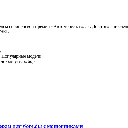
елем европейской премии «Автомобиль года». До этого в послед
/SEL.
ь
а. Популярные модели
н новый утильсбор
ерам для борьбы с мошенниками