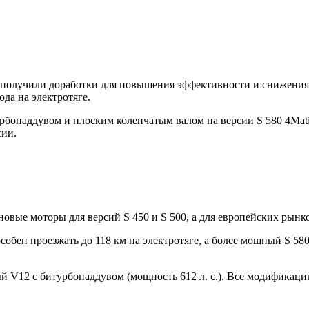
но получили доработки для повышения эффективности и снижен
ода на электротяге.
онаддувом и плоским коленчатым валом на версии S 580 4Matic.
сии.
вые моторы для версий S 450 и S 500, а для европейских рынко
бен проезжать до 118 км на электротяге, а более мощный S 580 e
й V12 с битурбонаддувом (мощность 612 л. с.). Все модификац