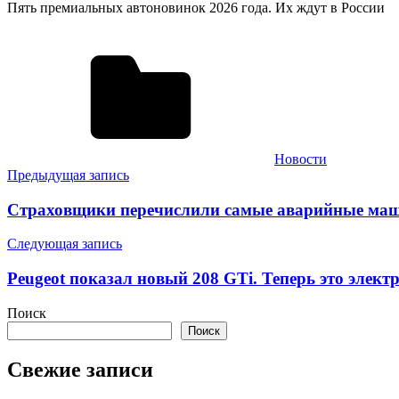
Пять премиальных автоновинок 2026 года. Их ждут в России
Новости
Навигация
Предыдущая запись
по
Страховщики перечислили самые аварийные маш
записям
Следующая запись
Peugeot показал новый 208 GTi. Теперь это элект
Поиск
Поиск
Свежие записи