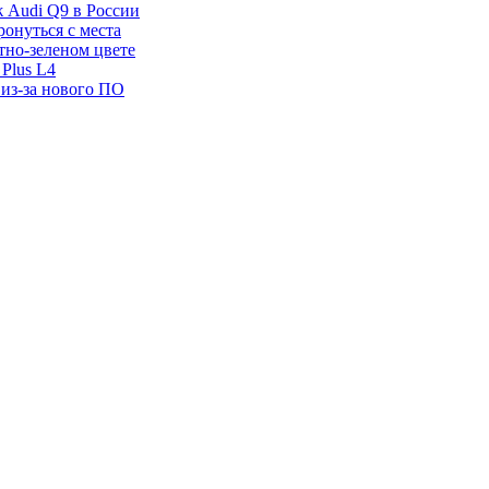
ж Audi Q9 в России
ронуться с места
отно-зеленом цвете
Plus L4
 из-за нового ПО