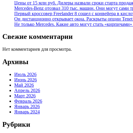
Цены от 15 млн руб. Дилеры назвали сроки старта прода
Mercedes-Benz отозвал 310 тыс. машин. Они могут сами т
Первый кроссовер Freelander 8 сошел с конвейера в кисл
Он дистанционно открывает окна. Раскрыты опции Tenet 
Не только Mercedes. Какие авто могут стать «кирпичами»
Свежие комментарии
Нет комментариев для просмотра.
Архивы
Июль 2026
Июнь 2026
Май 2026
Апрель 2026
Март 2026
Февраль 2026
Январь 2026
Январь 2024
Рубрики