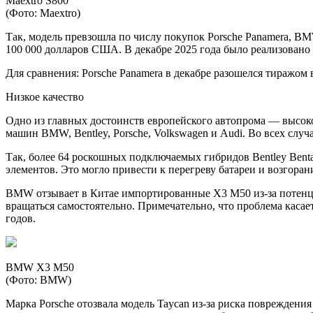
Maextro S800
(Фото: Maextro)
Так, модель превзошла по числу покупок Porsche Panamera, B
100 000 долларов США. В декабре 2025 года было реализовано 
Для сравнения: Porsche Panamera в декабре разошелся тиражом 
Низкое качество
Одно из главных достоинств европейского автопрома — высок
машин BMW, Bentley, Porsche, Volkswagen и Audi. Во всех случ
Так, более 64 роскошных подключаемых гибридов Bentley Bent
элементов. Это могло привести к перегреву батареи и возгоран
BMW отзывает в Китае импортированные X3 M50 из-за потенци
вращаться самостоятельно. Примечательно, что проблема каса
годов.
BMW X3 M50
(Фото: BMW)
Марка Porsche отозвала модель Taycan из-за риска повреждени