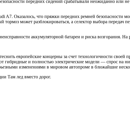
 безопасности передних сидений срабатывали неожиданно или н
Audi A7. Оказалось, что пряжки передних ремней безопасности мо
 тормоз может разблокироваться, а селектор выбора передач пе
 неисправности аккумуляторной батареи и риска возгорания. На
теснить европейские концерны за счет технологичности своей 
ют гибридные и полностью электрические модели — спрос на ни
рьезными изменениями в мировом автопроме в ближайшие нескол
дии Там лед вместо дорог.