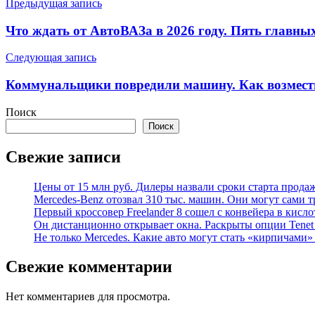
Навигация
Предыдущая запись
по
Что ждать от АвтоВАЗа в 2026 году. Пять главны
записям
Следующая запись
Коммунальщики повредили машину. Как возмест
Поиск
Поиск
Свежие записи
Цены от 15 млн руб. Дилеры назвали сроки старта прода
Mercedes-Benz отозвал 310 тыс. машин. Они могут сами т
Первый кроссовер Freelander 8 сошел с конвейера в кисл
Он дистанционно открывает окна. Раскрыты опции Tenet 
Не только Mercedes. Какие авто могут стать «кирпичами»
Свежие комментарии
Нет комментариев для просмотра.