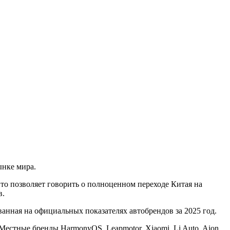
ынке мира.
 Это позволяет говорить о полноценном переходе Китая на
в.
анная на официальных показателях автобрендов за 2025 год.
стные бренды HarmonyOS, Leapmotor, Xiaomi, Li Auto, Aion