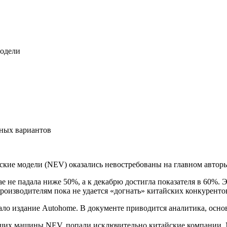
модели
сных вариантов
ские модели (NEV) оказались невостребованы на главном автор
ае не падала ниже 50%, а к декабрю достигла показателя в 60%.
роизводителям пока не удается «догнать» китайских конкуренто
ло издание Autohome. В документе приводится аналитика, основ
щих машины NEV, попали исключительно китайские компании. Ме