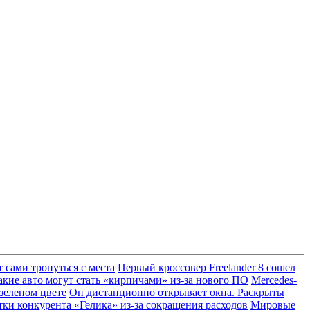
 сами тронуться с места
Первый кроссовер Freelander 8 сошел
акие авто могут стать «кирпичами» из-за нового ПО
Mercedes-
-зеленом цвете
Он дистанционно открывает окна. Раскрыты
ки конкурента «Гелика» из-за сокращения расходов
Мировые