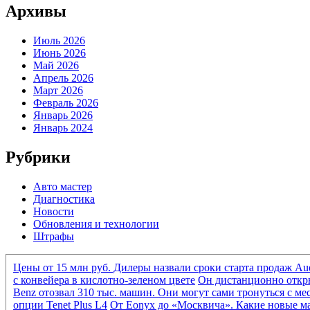
Архивы
Июль 2026
Июнь 2026
Май 2026
Апрель 2026
Март 2026
Февраль 2026
Январь 2026
Январь 2024
Рубрики
Авто мастер
Диагностика
Новости
Обновления и технологии
Штрафы
Цены от 15 млн руб. Дилеры назвали сроки старта продаж Au
с конвейера в кислотно-зеленом цвете
Он дистанционно откры
Benz отозвал 310 тыс. машин. Они могут сами тронуться с ме
опции Tenet Plus L4
От Eonyx до «Москвича». Какие новые м