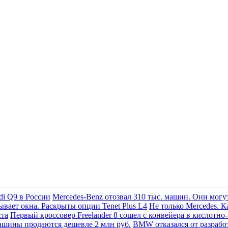
di Q9 в России
Mercedes-Benz отозвал 310 тыс. машин. Они могут
вает окна. Раскрыты опции Tenet Plus L4
Не только Mercedes. К
ста
Первый кроссовер Freelander 8 сошел с конвейера в кислотно
ашины продаются дешевле 2 млн руб.
BMW отказался от разработ