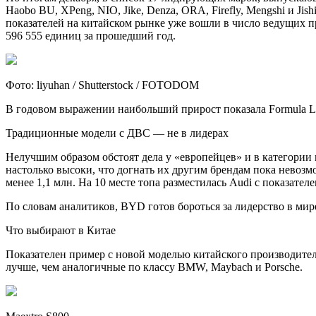
Haobo BU, XPeng, NIO, Jike, Denza, ORA, Firefly, Mengshi и Ji
показателей на китайском рынке уже вошли в число ведущих п
596 555 единиц за прошедший год.
Фото: liyuhan / Shutterstock / FOTODOM
В годовом выражении наибольший прирост показала Formula Le
Традиционные модели с ДВС — не в лидерах
Нелучшим образом обстоят дела у «европейцев» и в категории 
настолько высоки, что догнать их другим брендам пока невоз
менее 1,1 млн. На 10 месте топа разместилась Audi с показателе
По словам аналитиков, BYD готов бороться за лидерство в мире
Что выбирают в Китае
Показателен пример с новой моделью китайского производител
лучше, чем аналогичные по классу BMW, Maybach и Porsche.