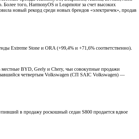
о. Более того, HarmonyOS и Leapmotor за счет высоких
овила новый рекорд среди новых брендов «электричек», продав
нды Extreme Stone и ORA (+99,4% и +71,6% соответственно).
ь местные BYD, Geely и Chery, чьи совокупные продажи
казавшийся четвертым Volkswagen (СП SAIC Volkswagen) —
ступивший в продажу роскошный седан S800 продается вдвое