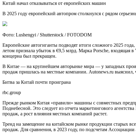
Китай начал отказываться от европейских машин
В 2025 году европейский автопром столкнулся с рядом серьез
Фото: Lushengyi / Shutterstock / FOTODOM
Европейские автогиганты подводят итоги сложного 2025 года,
летом признала убыток в €9,5 млрд. Марка Porsche, входящая 
концерна был прекращен.
В Китае — на крупнейшем авторынке мира — у западных произ
продаж пришлась на местные компании. Autonews.ru выяснил,
Битва за Китай почти проиграна
rbc.group
Прежде рынком Китая «правили» машины с совместных предпри
Поднебесной. Это следует из отчета маркетингового агентства 
продаж, а рост влияния местных компаний растет.
Тренд на замещение на китайском рынке продукции старых вс
продаж. Для сравнения, в 2023 году, по подсчетам Ассоциаци