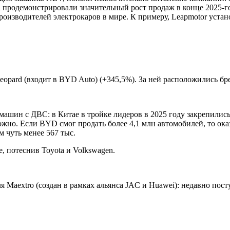
shi продемонстрировали значительный рост продаж в конце 2025-г
роизводителей электрокаров в мире. К примеру, Leapmotor устан
opard (входит в BYD Auto) (+345,5%). За ней расположились бре
машин с ДВС: в Китае в тройке лидеров в 2025 году закрепилис
можно. Если BYD смог продать более 4,1 млн автомобилей, то о
м чуть менее 567 тыс.
, потеснив Toyota и Volkswagen.
я Maextro (создан в рамках альянса JAC и Huawei): недавно по