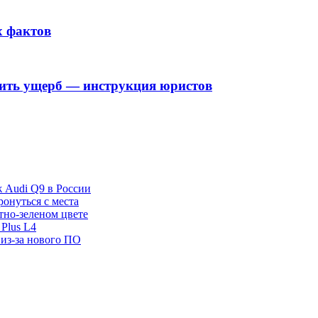
х фактов
ить ущерб — инструкция юристов
ж Audi Q9 в России
ронуться с места
отно-зеленом цвете
Plus L4
 из-за нового ПО