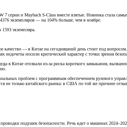
MW 7 серии и Maybach S-Class вместе взятые. Новинка стала с
4376 экземпляров — на 104% больше, чем в ноябре.
в 1593 экземпляра.
ое качество — в Китае на сегодняшний день стоит под вопросо
аях недочеты носили критический характер с точки зрения безоп
ayga в Китае отозвали из-за риска короткого замыкания, вызва
ию.
альных проблем с программным обеспечением рулевого управле
ется не только китайского рынка: в США по той же причине отз
я проводки подушек безопасности. Речь идет о машинах 2024–202