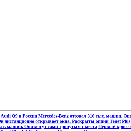
 Audi Q9 в России
Mercedes-Benz отозвал 310 тыс. машин. Они
н дистанционно открывает окна. Раскрыты опции Tenet Plus
тыс. машин. Они могут сами тронуться с места
Первый кроссов