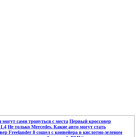
 могут сами тронуться с места
Первый кроссовер
 L4
Не только Mercedes. Какие авто могут стать
ер Freelander 8 сошел с конвейера в кислотно-зеленом