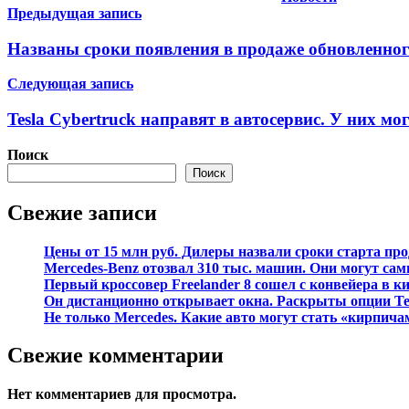
Навигация
Предыдущая запись
по
Названы сроки появления в продаже обновленного
записям
Следующая запись
Tesla Cybertruck направят в автосервис. У них мо
Поиск
Поиск
Свежие записи
Цены от 15 млн руб. Дилеры назвали сроки старта про
Mercedes-Benz отозвал 310 тыс. машин. Они могут сам
Первый кроссовер Freelander 8 сошел с конвейера в к
Он дистанционно открывает окна. Раскрыты опции Ten
Не только Mercedes. Какие авто могут стать «кирпича
Свежие комментарии
Нет комментариев для просмотра.