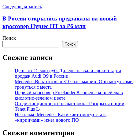
Следующая запись
В России открылись предзаказы на новый
кроссовер Hyptec HT за ₽6 млн
Поиск
Поиск
Свежие записи
Цены от 15 млн руб. Дилеры назвали сроки старта
продаж Audi Q9 в России
Mercedes-Benz отозвал 310 тыс. машин. Они могут сами
тронуться с места
Первый кроссовер Freelander 8 сошел с конвейера в
кислотно-зеленом цвете
Он дистанционно открывает окна. Раскрыты опции
Tenet Plus L4
Не только Mercedes. Какие авто могут стать
«кирпичами» из-за нового ПО
Свежие комментарии