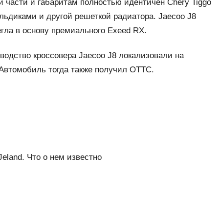
й части и габаритам полностью идентичен Chery Tiggo
льдиками и другой решеткой радиатора. Jaecoo J8
егла в основу премиального Exeed RX.
изводство кроссовера Jaecoo J8 локализовали на
 Автомобиль тогда также получил ОТТС.
land. Что о нем известно