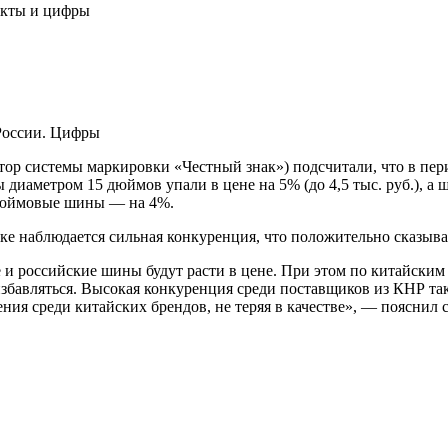
акты и цифры
России. Цифры
р системы маркировки «Честный знак») подсчитали, что в перио
 диаметром 15 дюймов упали в цене на 5% (до 4,5 тыс. руб.), а
-дюймовые шины — на 4%.
ынке наблюдается сильная конкуренция, что положительно сказыв
 российские шины будут расти в цене. При этом по китайским 
избавляться. Высокая конкуренция среди поставщиков из КНР так
ия среди китайских брендов, не теряя в качестве», — пояснил с