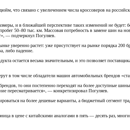
юйм, что связано с увеличением числа кроссоверов на российск
змеры, и в ближайшей перспективе таких изменений не будет: 
обег 50–80 тыс. км. Массовая потребность в замене шин на нов
т», — подчеркнул Погуляев.
ынке уверенно растет: уже присутствует на рынке порядка 200 б
а, либо падение.
одукта остается весьма значительным, и это позволяет поставщ
ерут в том числе обладатели машин автомобильных брендов «ст
рендов, то они постепенно переходят на более доступные шины. 
ние пересматривается», — конкретизировал Погуляев.
тироваться на более дешевые варианты, а бюджетный сегмент т
ница в цене с китайскими аналогами в пять — десять раз, мног