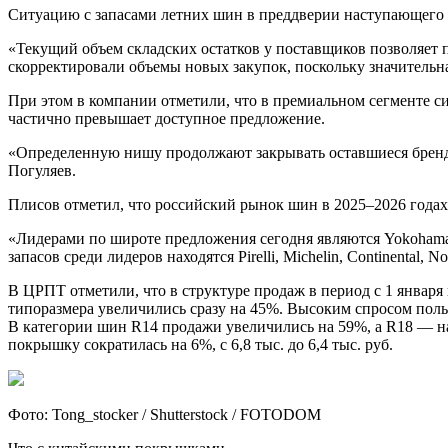
Ситуацию с запасами летних шин в преддверии наступающего с
«Текущий объем складских остатков у поставщиков позволяет 
скорректировали объемы новых закупок, поскольку значительна
При этом в компании отметили, что в премиальном сегменте ситу
частично превышает доступное предложение.
«Определенную нишу продолжают закрывать оставшиеся бренды,
Погуляев.
Плисов отметил, что российский рынок шин в 2025–2026 годах
«Лидерами по широте предложения сегодня являются Yokohama, 
запасов среди лидеров находятся Pirelli, Michelin, Continental, 
В ЦРПТ отметили, что в структуре продаж в период с 1 январ
типоразмера увеличились сразу на 45%. Высоким спросом пол
В категории шин R14 продажи увеличились на 59%, а R18 — на
покрышку сократилась на 6%, с 6,8 тыс. до 6,4 тыс. руб.
Фото: Tong_stocker / Shutterstock / FOTODOM