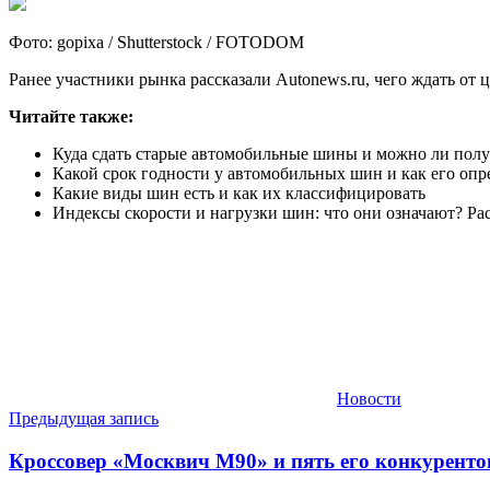
Фото: gopixa / Shutterstock / FOTODOM
Ранее участники рынка рассказали Autonews.ru, чего ждать от 
Читайте также:
Куда сдать старые автомобильные шины и можно ли получ
Какой срок годности у автомобильных шин и как его опр
Какие виды шин есть и как их классифицировать
Индексы скорости и нагрузки шин: что они означают? Р
Новости
Навигация
Предыдущая запись
по
Кроссовер «Москвич М90» и пять его конкуренто
записям