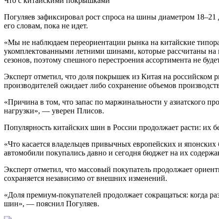
Что с китайскими покрышками
Погуляев зафиксировал рост спроса на шины диаметром 18–21 д
его словам, пока не идет.
«Мы не наблюдаем переориентации рынка на китайские типора
укомплектованными летними шинами, которые рассчитаны на пр
сезонов, поэтому спешного перестроения ассортимента не буде
Эксперт отметил, что доля покрышек из Китая на российском р
производителей ожидает либо сохранение объемов производств
«Причина в том, что запас по маржинальности у азиатского пр
нагрузки», — уверен Плисов.
Популярность китайских шин в России продолжает расти: их б
«Что касается владельцев привычных европейских и японских б
автомобили покупались давно и сегодня бюджет на их содержа
Эксперт отметил, что массовый покупатель продолжает ориен
сохраняется независимо от внешних изменений.
«Доля премиум-покупателей продолжает сокращаться: когда раз
шин», — пояснил Погуляев.