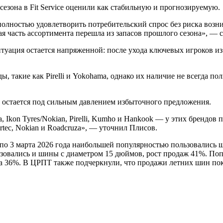
езона в Fit Service оценили как стабильную и прогнозируемую.
полностью удовлетворить потребительский спрос без риска возн
я часть ассортимента перешла из запасов прошлого сезона», — с
ация остается напряженной: после ухода ключевых игроков из топ
 такие как Pirelli и Yokohama, однако их наличие не всегда п
 остается под сильным давлением избыточного предложения.
Ikon Tyres/Nokian, Pirelli, Kumho и Hankook — у этих брендов 
Nortec, Nokian и Roadcruza», — уточнил Плисов.
я по 3 марта 2026 года наибольшей популярностью пользовалис
ьзовались и шины с диаметром 15 дюймов, рост продаж 41%. По
 36%. В ЦРПТ также подчеркнули, что продажи летних шин показа