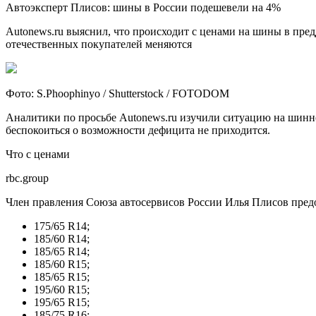
Автоэксперт Плисов: шины в России подешевели на 4%
Autonews.ru выяснил, что происходит с ценами на шины в пред
отечественных покупателей меняются
Фото: S.Phoophinyo / Shutterstock / FOTODOM
Аналитики по просьбе Autonews.ru изучили ситуацию на шинно
беспокоиться о возможности дефицита не приходится.
Что с ценами
rbc.group
Член правления Союза автосервисов России Илья Плисов предо
175/65 R14;
185/60 R14;
185/65 R14;
185/60 R15;
185/65 R15;
195/60 R15;
195/65 R15;
185/75 R16;